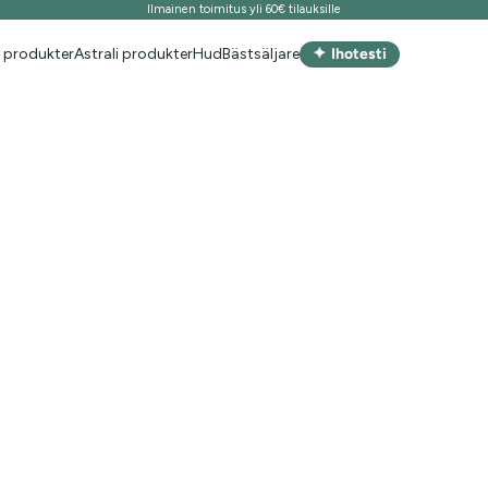
Ilmainen toimitus yli 60€ tilauksille
✦
 produkter
Astrali produkter
Hud
Bästsäljare
Ihotesti