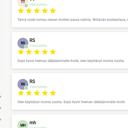
TT
Vahvistettu
Tämä voide tuntuu olevan iholleni paras valinta. Riittävän kosteuttava, m
RS
RS
Vahvistettu
Sopii hyvin hieman iäkkäämmelle iholle, olen käyttänyt monta vuotta
RS
RS
Vahvistettu
rating
Olen käyttänyt monta vuotta. Sopii hyvin hieman iäkkäämmälle iholle
mh
MH
Vahvistettu