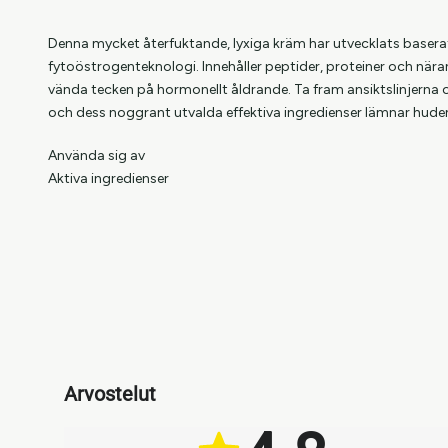
Denna mycket återfuktande, lyxiga kräm har utvecklats basera
fytoöstrogenteknologi. Innehåller peptider, proteiner och nära
vända tecken på hormonellt åldrande. Ta fram ansiktslinjerna
och dess noggrant utvalda effektiva ingredienser lämnar huden 
Använda sig av
Aktiva ingredienser
Arvostelut