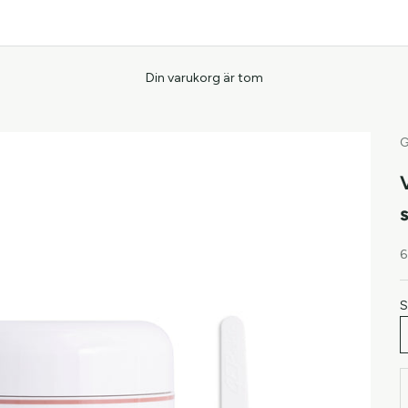
Din varukorg är tom
G
R
6
S
M