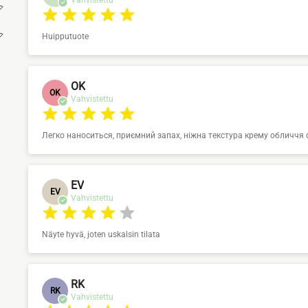
Huipputuote
OK
OK
Vahvistettu
Легко наноситься, приємний запах, ніжна текстура крему обличчя 
EV
EV
Vahvistettu
Näyte hyvä, joten uskalsin tilata
RK
RK
Vahvistettu