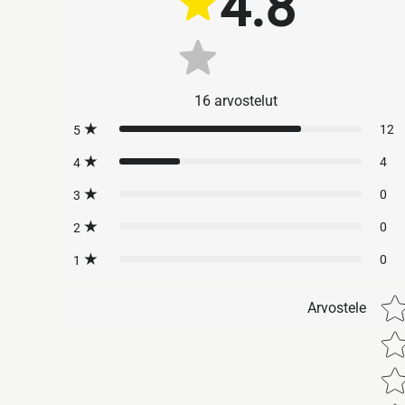
4.8
16
arvostelut
12
5
4
4
0
3
0
2
0
1
Star 
Arvostele