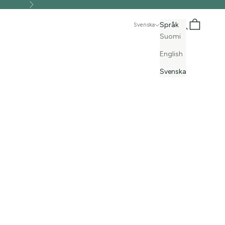
Nästa
Sök
Kundvagn
Språk
Svenska
Suomi
English
Svenska