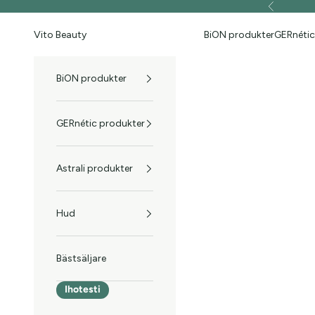
Hoppa till innehållet
Föregående
Vito Beauty
BiON produkter
GERnétic
BiON produkter
GERnétic produkter
Astrali produkter
Hud
Bästsäljare
Ihotesti