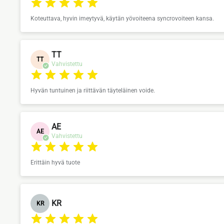
Koteuttava, hyvin imeytyvä, käytän yövoiteena syncrovoiteen kansa.
TT
TT
Vahvistettu
Hyvän tuntuinen ja riittävän täyteläinen voide.
AE
AE
Vahvistettu
Erittäin hyvä tuote
KR
KR