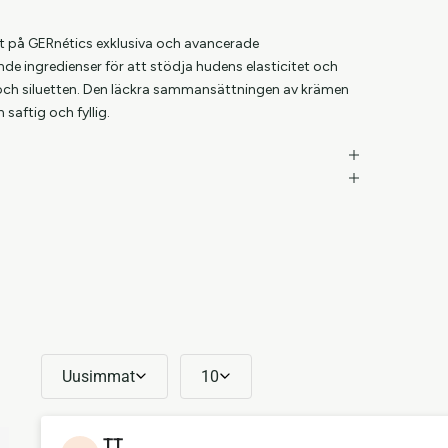
t på GERnétics exklusiva och avancerade
nde ingredienser för att stödja hudens elasticitet och
 och siluetten. Den läckra sammansättningen av krämen
saftig och fyllig.
Uusimmat
10
TT