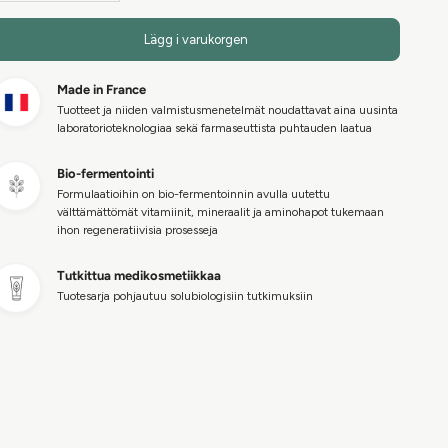
Lägg i varukorgen
Made in France
Tuotteet ja niiden valmistusmenetelmät noudattavat aina uusinta
laboratorioteknologiaa sekä farmaseuttista puhtauden laatua
Bio-fermentointi
Formulaatioihin on bio-fermentoinnin avulla uutettu
välttämättömät vitamiinit, mineraalit ja aminohapot tukemaan
ihon regeneratiivisia prosesseja
Tutkittua medikosmetiikkaa
Tuotesarja pohjautuu solubiologisiin tutkimuksiin