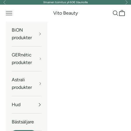
Ilmainen toimitus yli 60€ tilauksille
Föregående
Näs
Hoppa till innehållet
Vito Beauty
Meny
Sök
Kund
BiON
produkter
GERnétic
produkter
Astrali
produkter
Hud
Bästsäljare