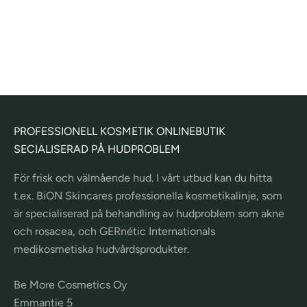
Marine - rengöringsgel
REA-pris
Från 22,00€
(
7
)
PROFESSIONELL KOSMETIK ONLINEBUTIK
SECIALISERAD PÅ HUDPROBLEM
För frisk och välmående hud. I vårt utbud kan du hitta
t.ex. BiON Skincares professionella kosmetikalinje, som
är specialiserad på behandling av hudproblem som akne
och rosacea, och GERnétic Internationals
medikosmetiska hudvårdsprodukter.
Be More Cosmetics Oy
Emmantie 5