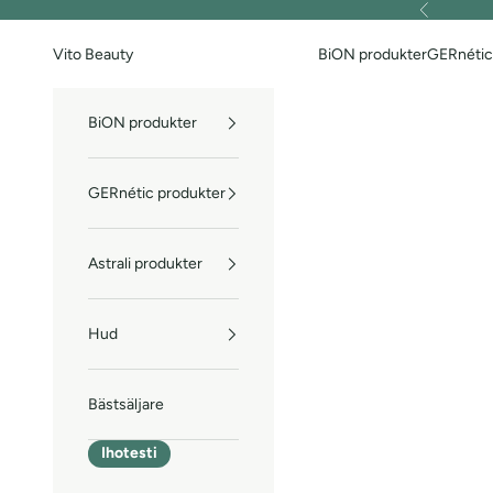
Hoppa till innehållet
Föregående
Vito Beauty
BiON produkter
GERnétic
BiON produkter
GERnétic produkter
Astrali produkter
Hud
Bästsäljare
Ihotesti