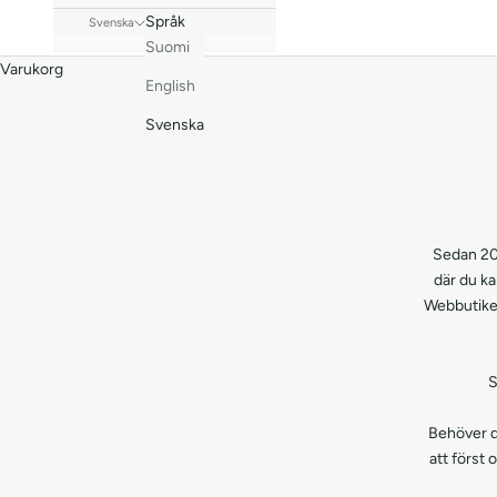
Språk
Svenska
Suomi
Varukorg
English
Svenska
Sedan 20
där du ka
Webbutiken
S
Behöver d
att först 