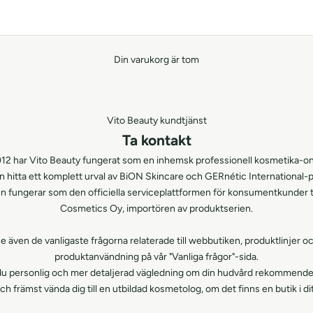
Din varukorg är tom
Vito Beauty kundtjänst
Ta kontakt
12 har Vito Beauty fungerat som en inhemsk professionell kosmetika-onl
n hitta ett komplett urval av BiON Skincare och GERnétic International-
 fungerar som den officiella serviceplattformen för konsumentkunder t
Cosmetics Oy, importören av produktserien.
e även de vanligaste frågorna relaterade till webbutiken, produktlinjer o
produktanvändning på vår "Vanliga frågor"-sida.
u personlig och mer detaljerad vägledning om din hudvård rekommenderar
och främst vända dig till en utbildad kosmetolog, om det finns en butik i d