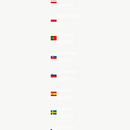
(EUR €)
Polen (PLN
zł)
Portugal
(EUR €)
Slovakien
(EUR €)
Slovenien
(EUR €)
Spanien
(EUR €)
Sverige
(SEK kr)
Tjeckien