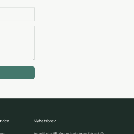
rvice
Nyhetsbrev
lag
Anmäl dig till vårt nyhetsbrev för att få