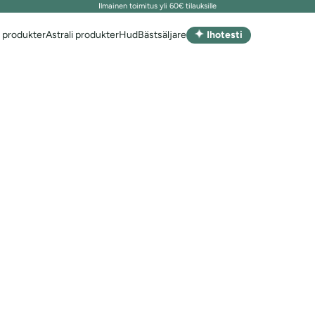
Ilmainen toimitus yli 60€ tilauksille
✦
 produkter
Astrali produkter
Hud
Bästsäljare
Ihotesti