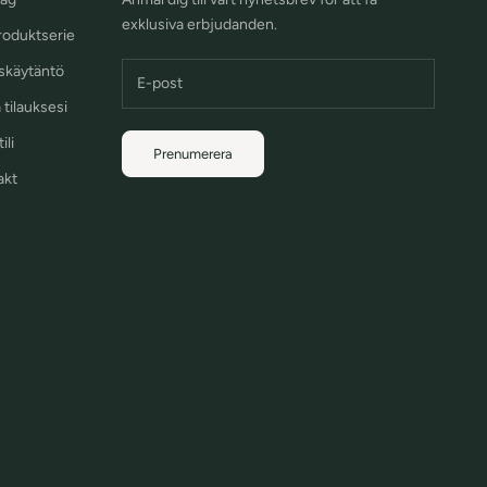
exklusiva erbjudanden.
oduktserie
skäytäntö
 tilauksesi
ili
Prenumerera
akt