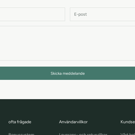
Skicka meddelande
ofta frågade
Användarvillkor
Kundse
Bonussystem
Leverans- och returvillkor
Vårt bo