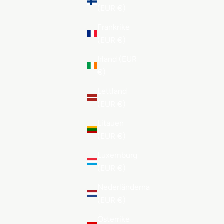
(EUR €)
Frankrike
(EUR €)
Irland (EUR
€)
Lettland
(EUR €)
Litauen
(EUR €)
Luxemburg
(EUR €)
Nederländerna
(EUR €)
Österrike