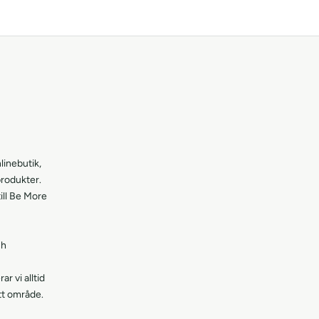
inebutik,
produkter.
ill Be More
ch
 vi alltid
itt område.