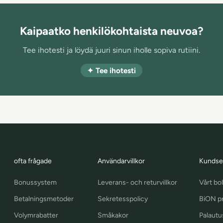
Kaipaatko henkilökohtaista neuvoa?
Tee ihotesti ja löydä juuri sinun iholle sopiva rutiini.
✦ Tee ihotesti
ofta frågade
Användarvillkor
Kundse
Bonussystem
Leverans- och returvillkor
Vårt bo
Betalningsmetoder
Sekretesspolicy
BiON pr
Volymrabatter
Småkakor
Palautu