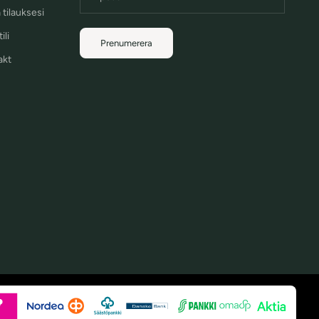
 tilauksesi
ili
Prenumerera
akt