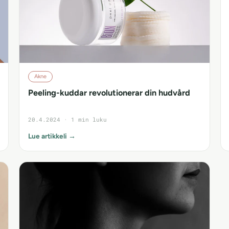
Akne
Peeling-kuddar revolutionerar din hudvård
20.4.2024 · 1 min luku
Lue artikkeli →