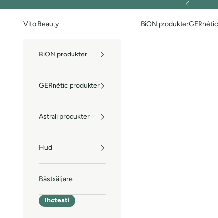
Hoppa till innehållet
Föregående
Vito Beauty
BiON produkter
GERnétic
BiON produkter
GERnétic produkter
Astrali produkter
Hud
Bästsäljare
Ihotesti