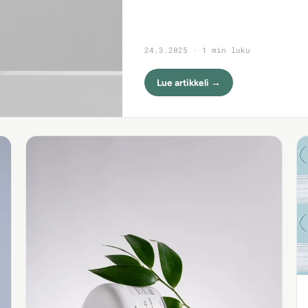
24.3.2025 · 1 min luku
Lue artikkeli →