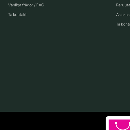
Vanliga frågor / FAQ
Peruuta
Ta kontakt
Asiakast
Ta kont