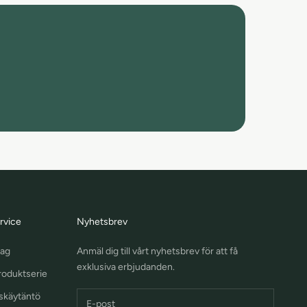
rvice
Nyhetsbrev
lag
Anmäl dig till vårt nyhetsbrev för att få
exklusiva erbjudanden.
oduktserie
skäytäntö