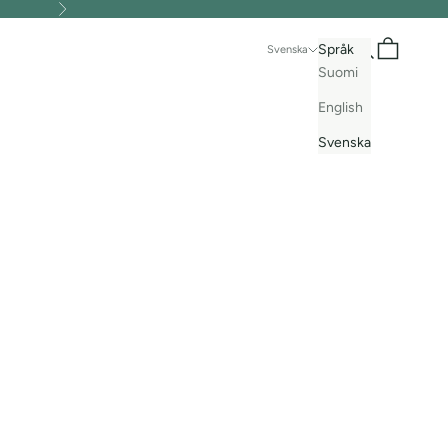
Nästa
Sök
Kundvagn
Språk
Svenska
Suomi
English
Svenska