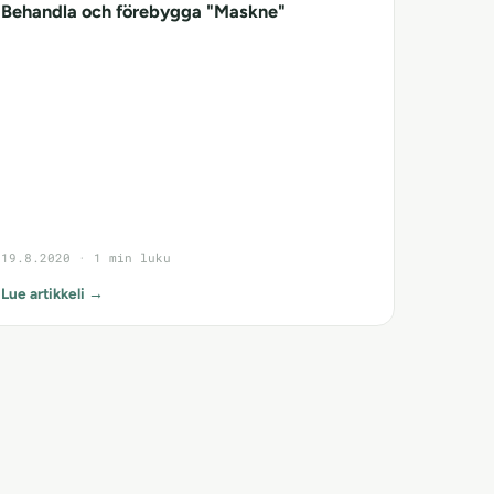
Behandla och förebygga "Maskne"
19.8.2020 · 1 min luku
Lue artikkeli →