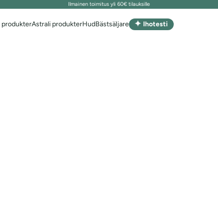
Ilmainen toimitus yli 60€ tilauksille
✦
 produkter
Astrali produkter
Hud
Bästsäljare
Ihotesti