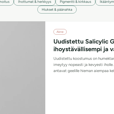
noitus
Ihottumat & herkkyys
Pigmentti & kirkkaus
Ikääntym
Hiukset & päänahka
Akne
Uudistettu Salicylic G
ihoystävällisempi ja 
Uudistettu koostumus on humektant
imeytyy nopeasti ja kevyesti iholle.
antavat geelille hieman aiempaa kel