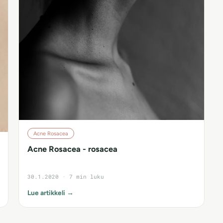
Acne Rosacea
Acne Rosacea - rosacea
30.1.2020 · 7 min luku
Lue artikkeli →