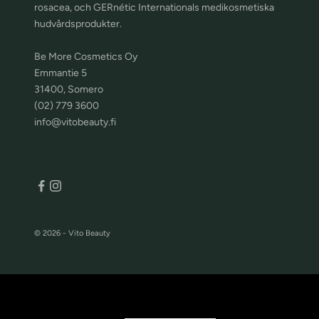
rosacea, och GERnétic Internationals medikosmetiska
hudvårdsprodukter.
Be More Cosmetics Oy
Emmantie 5
31400, Somero
(02) 779 3600
info@vitobeauty.fi
© 2026 - Vito Beauty