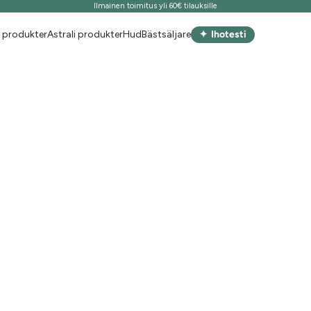
Ilmainen toimitus yli 60€ tilauksille
✦
 produkter
Astrali produkter
Hud
Bästsäljare
Ihotesti