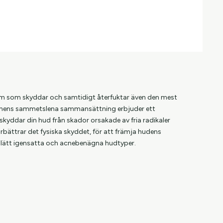
räm som skyddar och samtidigt återfuktar även den mest
Krämens sammetslena sammansättning erbjuder ett
yddar din hud från skador orsakade av fria radikaler
örbättrar det fysiska skyddet, för att främja hudens
 lätt igensatta och acnebenägna hudtyper.