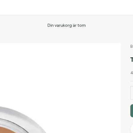
Din varukorg är tom
B
R
4
M