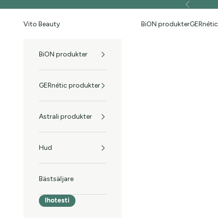
Hoppa till innehållet
Föregående
Vito Beauty
BiON produkter
GERnétic
BiON produkter
GERnétic produkter
Astrali produkter
Hud
Bästsäljare
Ihotesti