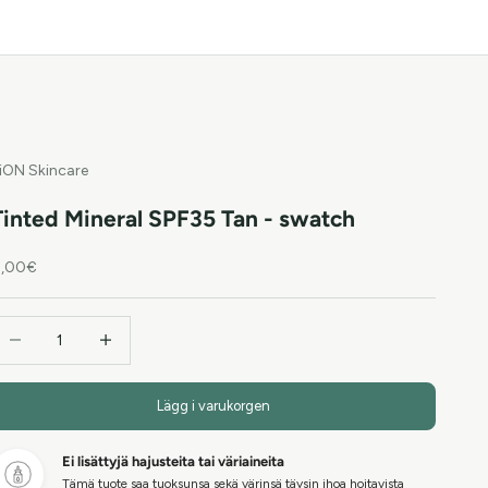
iON Skincare
Tinted Mineral SPF35 Tan - swatch
EA-pris
,00€
inska antal
Öka antal
Lägg i varukorgen
Ei lisättyjä hajusteita tai väriaineita
Tämä tuote saa tuoksunsa sekä värinsä täysin ihoa hoitavista