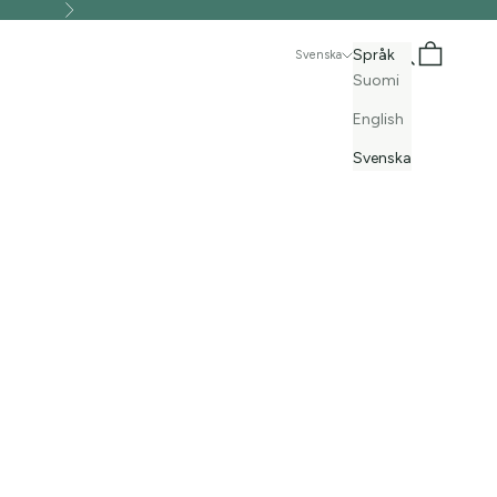
Nästa
Sök
Kundvagn
Språk
Svenska
Suomi
English
Svenska