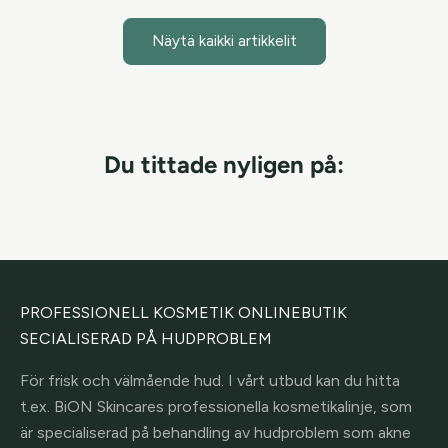
Näytä kaikki artikkelit
Du tittade nyligen på:
PROFESSIONELL KOSMETIK ONLINEBUTIK
SECIALISERAD PÅ HUDPROBLEM
För frisk och välmående hud. I vårt utbud kan du hitta
t.ex. BiON Skincares professionella kosmetikalinje, som
är specialiserad på behandling av hudproblem som akne