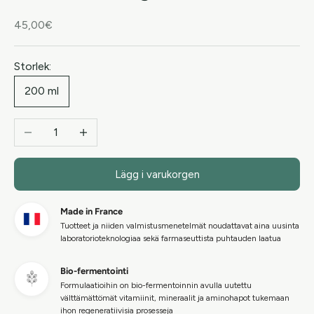
REA-pris
45,00€
Storlek:
200 ml
Minska antal
Öka antal
Lägg i varukorgen
Made in France
Tuotteet ja niiden valmistusmenetelmät noudattavat aina uusinta
laboratorioteknologiaa sekä farmaseuttista puhtauden laatua
Bio-fermentointi
Formulaatioihin on bio-fermentoinnin avulla uutettu
välttämättömät vitamiinit, mineraalit ja aminohapot tukemaan
ihon regeneratiivisia prosesseja