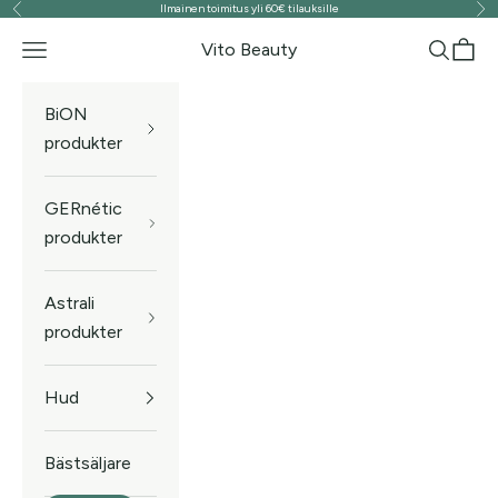
Ilmainen toimitus yli 60€ tilauksille
Föregående
Näs
Hoppa till innehållet
Vito Beauty
Meny
Sök
Kund
BiON
produkter
GERnétic
produkter
Astrali
produkter
Hud
Bästsäljare