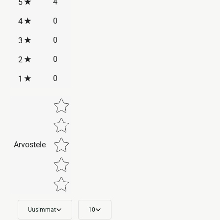
4
5
0
4
0
3
0
2
0
1
Star rating
Arvostele
Uusimmat
10