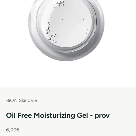
BiON Skincare
Oil Free Moisturizing Gel - prov
REA-pris
6,00€