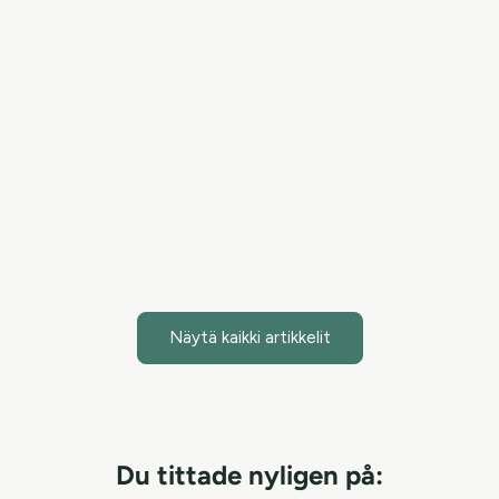
Hypokloorihappo – Uusi tieteellisesti tehokas ainesosa
ihonhoidossa
Hypokloorihappo on tieteellisesti merkittävä ainesosa,
joka tuo tehokasta apua ihonhoitoon torjumalla haitallisia
bakteereita ja nopeuttamalla ihon paranemista. Purifying
Mist + Face & Body -s...
Lue artikkeli
Näytä kaikki artikkelit
Du tittade nyligen på: