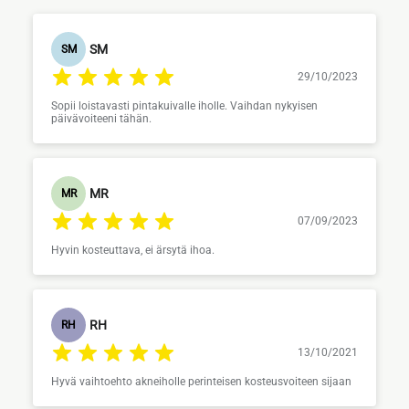
SM
SM
29/10/2023
Sopii loistavasti pintakuivalle iholle. Vaihdan nykyisen
päivävoiteeni tähän.
MR
MR
07/09/2023
Hyvin kosteuttava, ei ärsytä ihoa.
RH
RH
13/10/2021
Hyvä vaihtoehto akneiholle perinteisen kosteusvoiteen sijaan