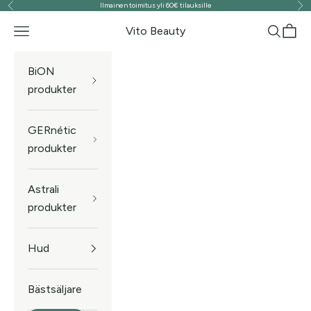
Ilmainen toimitus yli 60€ tilauksille
Föregående
Näs
Hoppa till innehållet
Vito Beauty
Meny
Sök
Kund
BiON
produkter
GERnétic
produkter
Astrali
produkter
Hud
Bästsäljare