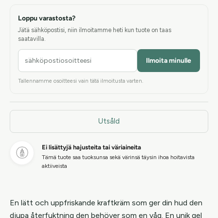
Loppu varastosta?
Jätä sähköpostisi, niin ilmoitamme heti kun tuote on taas
saatavilla.
Ilmoita minulle
Tallennamme osoitteesi vain tätä ilmoitusta varten.
Utsåld
Ei lisättyjä hajusteita tai väriaineita
Tämä tuote saa tuoksunsa sekä värinsä täysin ihoa hoitavista
aktiiveista
En lätt och uppfriskande kraftkräm som ger din hud den
djupa återfuktning den behöver som en våg. En unik gel