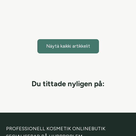
Mist + Face & Body -s...
Lue artikkeli
Näytä kaikki artikkelit
Du tittade nyligen på:
PROFESSIONELL KOSMETIK ONLINEBUTIK