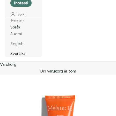
Ihotesti
Logga in
Svenska
Språk
Suomi
English
Svenska
Varukorg
Din varukorg är tom