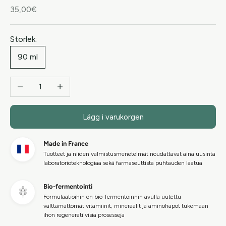
REA-pris
35,00€
Storlek:
90 ml
Minska antal
Öka antal
Lägg i varukorgen
Made in France
Tuotteet ja niiden valmistusmenetelmät noudattavat aina uusinta
laboratorioteknologiaa sekä farmaseuttista puhtauden laatua
Bio-fermentointi
Formulaatioihin on bio-fermentoinnin avulla uutettu
välttämättömät vitamiinit, mineraalit ja aminohapot tukemaan
ihon regeneratiivisia prosesseja