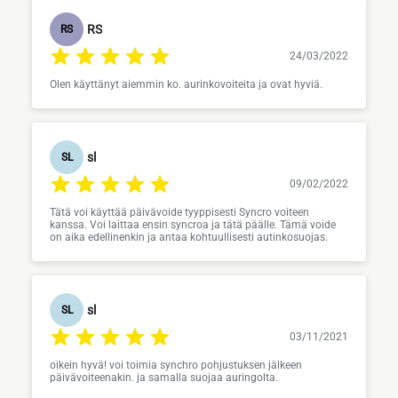
RS
RS
24/03/2022
Olen käyttänyt aiemmin ko. aurinkovoiteita ja ovat hyviä.
sl
SL
09/02/2022
Tätä voi käyttää päivävoide tyyppisesti Syncro voiteen
kanssa. Voi laittaa ensin syncroa ja tätä päälle. Tämä voide
on aika edellinenkin ja antaa kohtuullisesti autinkosuojas.
sl
SL
03/11/2021
oikein hyvä! voi toimia synchro pohjustuksen jälkeen
päivävoiteenakin. ja samalla suojaa auringolta.