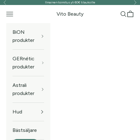
Ilmainen toimitus yli 60€ tilauksille
Föregående
Näs
Hoppa till innehållet
Vito Beauty
Meny
Sök
Kund
BiON
produkter
GERnétic
produkter
Astrali
produkter
Hud
Bästsäljare