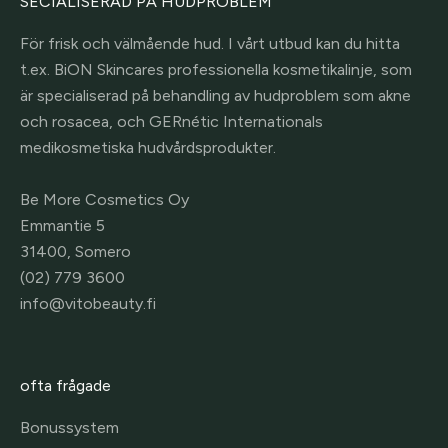
SECIALISERAD PÅ HUDPROBLEM
För frisk och välmående hud. I vårt utbud kan du hitta
t.ex. BiON Skincares professionella kosmetikalinje, som
är specialiserad på behandling av hudproblem som akne
och rosacea, och GERnétic Internationals
medikosmetiska hudvårdsprodukter.
Be More Cosmetics Oy
Emmantie 5
31400, Somero
(02) 779 3600
info@vitobeauty.fi
ofta frågade
Bonussystem