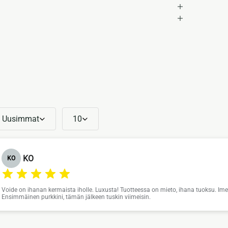
Uusimmat
10
KO
KO
Voide on ihanan kermaista iholle. Luxusta! Tuotteessa on mieto, ihana tuoksu. Imeyt
Ensimmäinen purkkini, tämän jälkeen tuskin viimeisin.