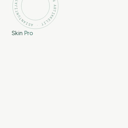
KOSMETOLOGIN ARTIKKELIT · ASIANTUNTIJATIETO ·
Skin
Pro
Entsymaattinen kuorinta
Fruit Enzyme Peel – tuttu tuote, uusi käyttömukavuus