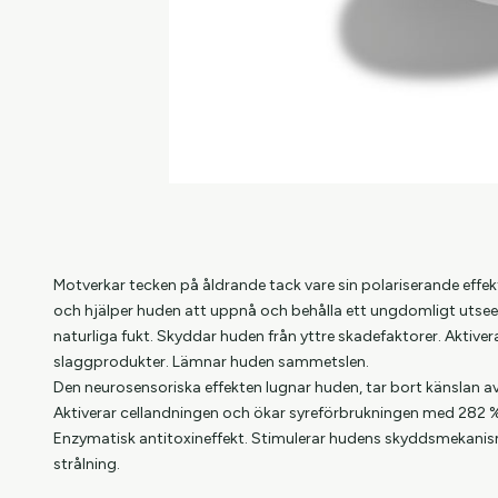
Motverkar tecken på åldrande tack vare sin polariserande eff
och hjälper huden att uppnå och behålla ett ungdomligt utseen
naturliga fukt. Skyddar huden från yttre skadefaktorer. Aktive
slaggprodukter. Lämnar huden sammetslen.
Den neurosensoriska effekten lugnar huden, tar bort känslan av
Aktiverar cellandningen och ökar syreförbrukningen med 282 %,
Enzymatisk antitoxineffekt. Stimulerar hudens skyddsmekanis
strålning.