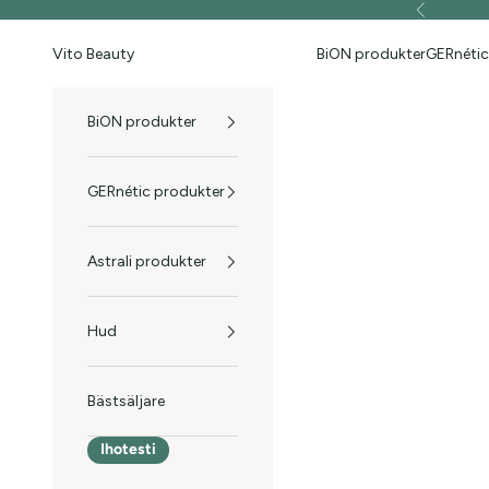
Hoppa till innehållet
Föregående
Vito Beauty
BiON produkter
GERnétic
BiON produkter
GERnétic produkter
Astrali produkter
Hud
Bästsäljare
Ihotesti