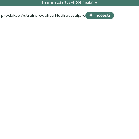
Ilmainen toimitus yli 60€ tilauksille
✦
 produkter
Astrali produkter
Hud
Bästsäljare
Ihotesti