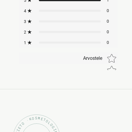
1
5
0
4
0
3
0
2
0
1
Star rating
Arvostele