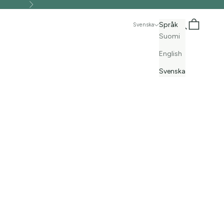
Nästa
Sök
Kundvagn
Språk
Svenska
Suomi
English
Svenska