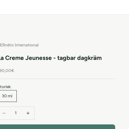
ERnétic International
La Creme Jeunesse - tagbar dagkräm
EA-pris
90,00€
torlek:
30 ml
inska antal
Öka antal