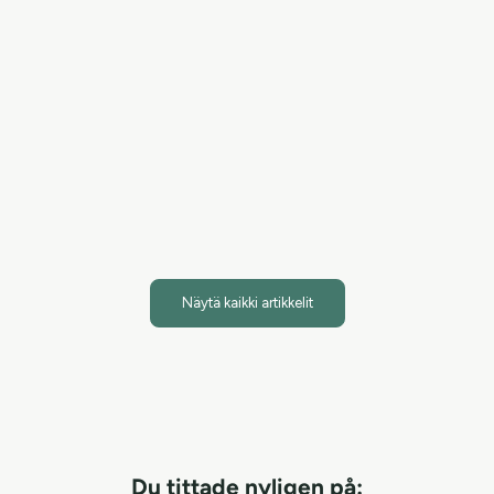
ja vaikuttavampi
Uudistettu koostumus on humektanttien ansiosta
aiempaa jellymäisempi, mutta se imeytyy nopeasti ja
kevyesti iholle. Luonnolliset uutteet, kuten kurkuma ja
ananas, antavat geelille hieman aiempaa ke...
Lue artikkeli
Näytä kaikki artikkelit
Du tittade nyligen på: