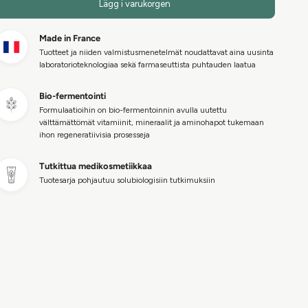
Lägg i varukorgen
Made in France
Tuotteet ja niiden valmistusmenetelmät noudattavat aina uusinta
laboratorioteknologiaa sekä farmaseuttista puhtauden laatua
Bio-fermentointi
Formulaatioihin on bio-fermentoinnin avulla uutettu
välttämättömät vitamiinit, mineraalit ja aminohapot tukemaan
ihon regeneratiivisia prosesseja
Tutkittua medikosmetiikkaa
Tuotesarja pohjautuu solubiologisiin tutkimuksiin