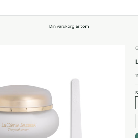
Din varukorg är tom
G
R
1
S
M