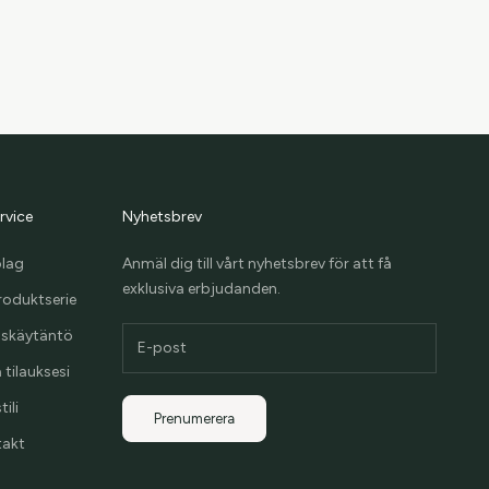
rvice
Nyhetsbrev
olag
Anmäl dig till vårt nyhetsbrev för att få
exklusiva erbjudanden.
roduktserie
uskäytäntö
 tilauksesi
ili
Prenumerera
takt