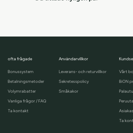
ofta frågade
Användarvillkor
Kundse
Bonussystem
Leverans- och returvillkor
Vårt b
Betalningsmetoder
Sekretesspolicy
BiON p
Volymrabatter
Småkakor
Palaut
Vanliga frågor / FAQ
Peruuta
Ta kontakt
Asiakast
Ta kon