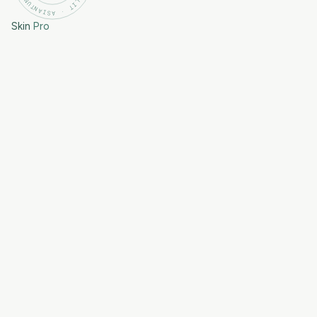
Skin
Pro
Entsymaattinen kuorinta
Fruit Enzyme Peel – tuttu tuote, uusi käyttömukavuus