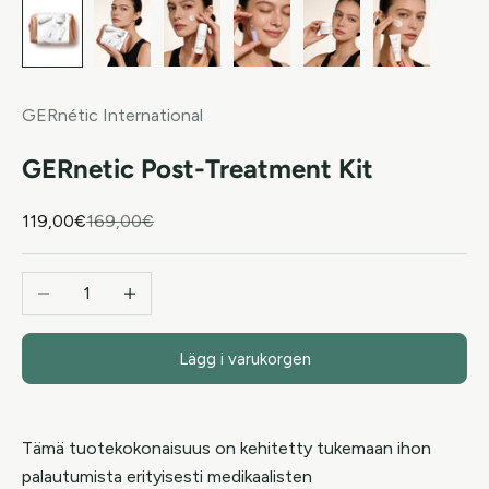
GERnétic International
GERnetic Post-Treatment Kit
REA-pris
Pris
119,00€
169,00€
Minska antal
Öka antal
Lägg i varukorgen
Tämä tuotekokonaisuus on kehitetty tukemaan ihon
palautumista erityisesti medikaalisten