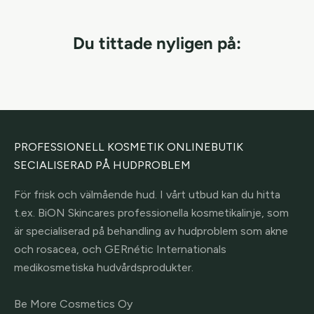
Du tittade nyligen på:
PROFESSIONELL KOSMETIK ONLINEBUTIK
SECIALISERAD PÅ HUDPROBLEM
För frisk och välmående hud. I vårt utbud kan du hitta
t.ex. BiON Skincares professionella kosmetikalinje, som
är specialiserad på behandling av hudproblem som akne
och rosacea, och GERnétic Internationals
medikosmetiska hudvårdsprodukter.
Be More Cosmetics Oy