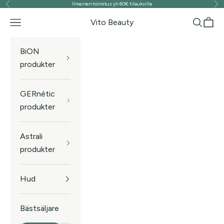
Ilmainen toimitus yli 60€ tilauksille
Föregående
Näs
Hoppa till innehållet
Vito Beauty
Meny
Sök
Kund
BiON
produkter
GERnétic
produkter
Astrali
produkter
Hud
Bästsäljare