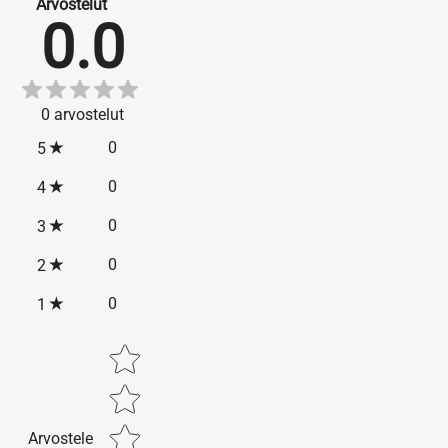
Arvostelut
0.0
0
arvostelut
0
5
0
4
0
3
0
2
0
1
Star rating
Arvostele