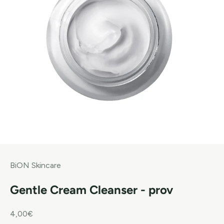
BiON Skincare
Gentle Cream Cleanser - prov
REA-pris
4,00€