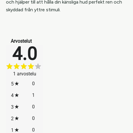
och hjälper till att hålla din känsliga hud perfekt ren och
skyddad från yttre stimuli.
Arvostelut
4.0
1
arvostelu
0
5
1
4
0
3
0
2
0
1