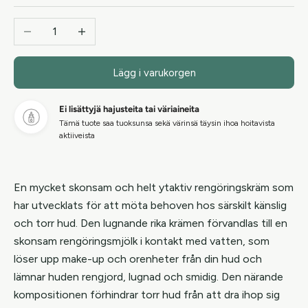
Minska antal
Öka antal
Lägg i varukorgen
Ei lisättyjä hajusteita tai väriaineita
Tämä tuote saa tuoksunsa sekä värinsä täysin ihoa hoitavista
aktiiveista
En mycket skonsam och helt ytaktiv rengöringskräm som
har utvecklats för att möta behoven hos särskilt känslig
och torr hud. Den lugnande rika krämen förvandlas till en
skonsam rengöringsmjölk i kontakt med vatten, som
löser upp make-up och orenheter från din hud och
lämnar huden rengjord, lugnad och smidig. Den närande
kompositionen förhindrar torr hud från att dra ihop sig