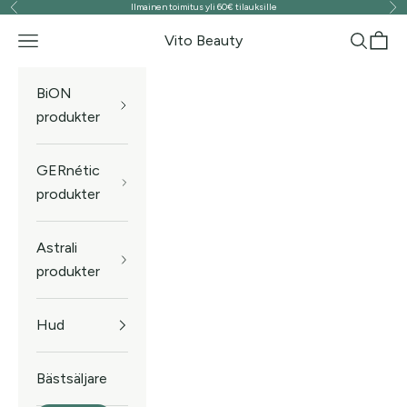
Ilmainen toimitus yli 60€ tilauksille
Föregående
Näs
Hoppa till innehållet
Vito Beauty
Meny
Sök
Kund
BiON
produkter
GERnétic
produkter
Astrali
produkter
Hud
Bästsäljare