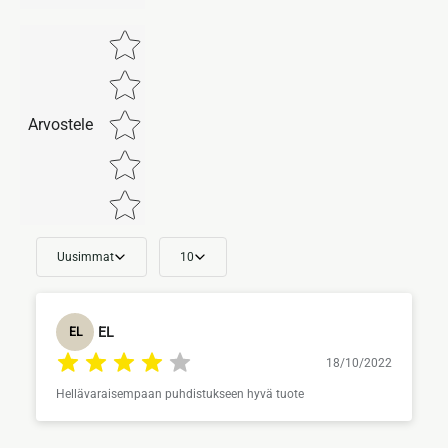
Star rating
Arvostele
Uusimmat
10
EL
EL
18/10/2022
Hellävaraisempaan puhdistukseen hyvä tuote