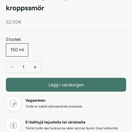
kroppssmör
REA-pris
52,00€
Storlek:
150 ml
Minska antal
Öka antal
Lägg i varukorgen
Vegaaninen
Tuote ei sisällä eläinperäisiä ainesosia
Ei lisättyjä hajusteita tai väriaineita
Tämä tuote saa tuoksunsa sekä värinsä täysin ihoa hoitavista