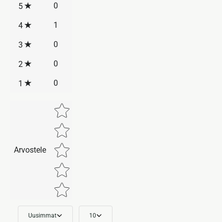
0
5
1
4
0
3
0
2
0
1
Star rating
Arvostele
Uusimmat
10