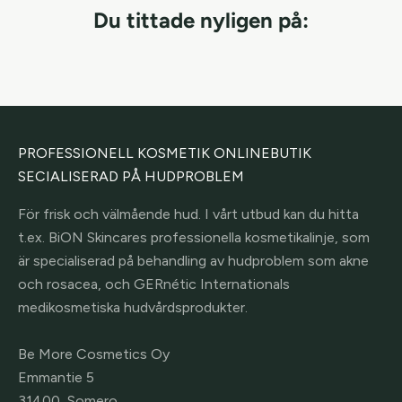
Du tittade nyligen på:
PROFESSIONELL KOSMETIK ONLINEBUTIK
SECIALISERAD PÅ HUDPROBLEM
För frisk och välmående hud. I vårt utbud kan du hitta
t.ex. BiON Skincares professionella kosmetikalinje, som
är specialiserad på behandling av hudproblem som akne
och rosacea, och GERnétic Internationals
medikosmetiska hudvårdsprodukter.
Be More Cosmetics Oy
Emmantie 5
31400, Somero