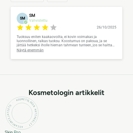
SM
SM
Vahvistettu
26/10/2025
Tuoksuu eniten kaakaovoilta, ei kovin voimakas ja
luonnollinen, raikas tuoksu. Koostumus on paksua, ja se
jättää hetkeksi iholle hieman tahmean tunteen, jos se haittaa
niin en suosittelisi tätä tuotetta. Jos ei tykkää kevyemmistä
Näytä enemmän
voiteista/emulsioista ja iho kaipaa tehokkaasti
pehmentävää/kosteuttavaa tuotetta niin tämä on hyvä
valinta. 4 tähteä koska hintaan nähden tuote ei ole ainakaan
omassa käytössä kovin riittoisa. Toisaalta siinä ei ole mitään
”turhia” ainesosia joten et myöskään maksa tyhjästä vaan
tuote on oikeasti toimiva.
Kosmetologin artikkelit
KOSMETOLOGIN ARTIKKELIT · ASIANTUNTIJATIETO ·
Skin
Pro