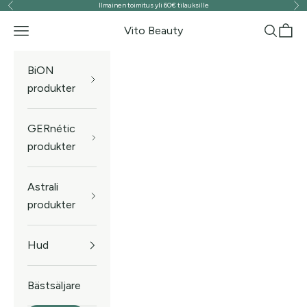
Ilmainen toimitus yli 60€ tilauksille
Föregående
Näs
Hoppa till innehållet
Vito Beauty
Meny
Sök
Kund
BiON
produkter
GERnétic
produkter
Astrali
produkter
Hud
Bästsäljare