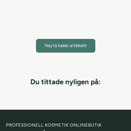
Mist + Face & Body -s...
Lue artikkeli
Näytä kaikki artikkelit
Du tittade nyligen på:
PROFESSIONELL KOSMETIK ONLINEBUTIK