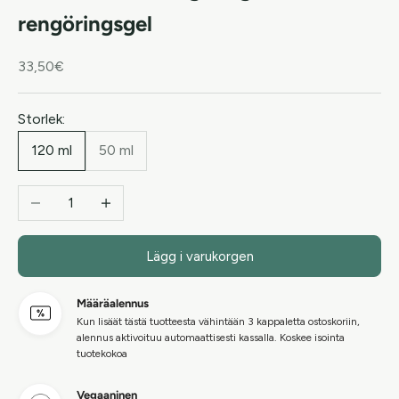
rengöringsgel
REA-pris
33,50€
Storlek:
120 ml
50 ml
Minska antal
Öka antal
Lägg i varukorgen
Määräalennus
Kun lisäät tästä tuotteesta vähintään 3 kappaletta ostoskoriin,
alennus aktivoituu automaattisesti kassalla. Koskee isointa
tuotekokoa
Vegaaninen