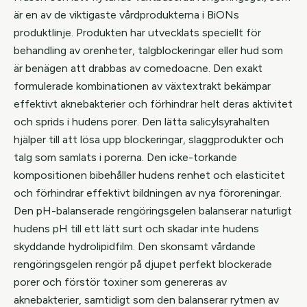
är en av de viktigaste vårdprodukterna i BiONs
produktlinje. Produkten har utvecklats speciellt för
behandling av orenheter, talgblockeringar eller hud som
är benägen att drabbas av comedoacne. Den exakt
formulerade kombinationen av växtextrakt bekämpar
effektivt aknebakterier och förhindrar helt deras aktivitet
och sprids i hudens porer. Den lätta salicylsyrahalten
hjälper till att lösa upp blockeringar, slaggprodukter och
talg som samlats i porerna. Den icke-torkande
kompositionen bibehåller hudens renhet och elasticitet
och förhindrar effektivt bildningen av nya föroreningar.
Den pH-balanserade rengöringsgelen balanserar naturligt
hudens pH till ett lätt surt och skadar inte hudens
skyddande hydrolipidfilm. Den skonsamt vårdande
rengöringsgelen rengör på djupet perfekt blockerade
porer och förstör toxiner som genereras av
aknebakterier, samtidigt som den balanserar rytmen av