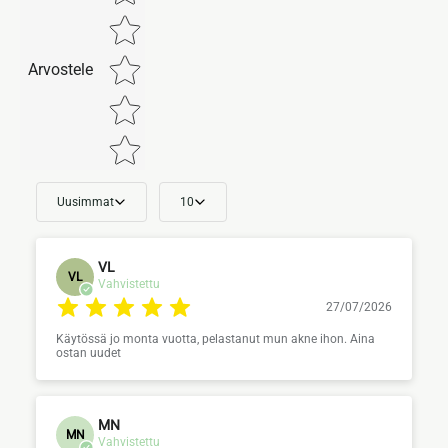
Arvostele
Uusimmat
10
VL
VL
Vahvistettu
27/07/2026
Käytössä jo monta vuotta, pelastanut mun akne ihon. Aina
ostan uudet
MN
MN
Vahvistettu