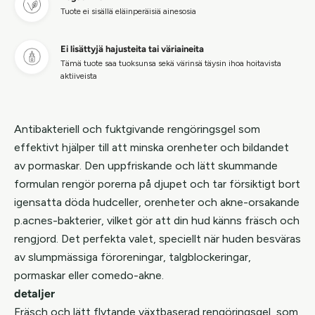
Tuote ei sisällä eläinperäisiä ainesosia
Ei lisättyjä hajusteita tai väriaineita
Tämä tuote saa tuoksunsa sekä värinsä täysin ihoa hoitavista
aktiiveista
Antibakteriell och fuktgivande rengöringsgel som
effektivt hjälper till att minska orenheter och bildandet
av pormaskar. Den uppfriskande och lätt skummande
formulan rengör porerna på djupet och tar försiktigt bort
igensatta döda hudceller, orenheter och akne-orsakande
p.acnes-bakterier, vilket gör att din hud känns fräsch och
rengjord. Det perfekta valet, speciellt när huden besväras
av slumpmässiga föroreningar, talgblockeringar,
pormaskar eller comedo-akne.
detaljer
Fräsch och lätt flytande växtbaserad rengöringsgel, som