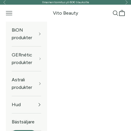
Ilmainen toimitus yli 60€ tilauksille
Föregående
Näs
Hoppa till innehållet
Vito Beauty
Meny
Sök
Kund
BiON
produkter
GERnétic
produkter
Astrali
produkter
Hud
Bästsäljare