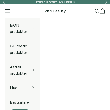
Ilmainen toimitus yli 60€ tilauksille
Föregående
Näs
Hoppa till innehållet
Vito Beauty
Meny
Sök
Kund
BiON
produkter
GERnétic
produkter
Astrali
produkter
Hud
Bästsäljare