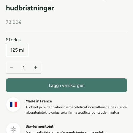
hudbristningar
REA-pris
73,00€
Storlek:
125 ml
Minska antal
Öka antal
Lägg i varukorgen
Made in France
Tuotteet ja niiden valmistusmenetelmät noudattavat aina uusinta
laboratorioteknologiaa sekä farmaseuttista puhtauden laatua
Bio-fermentointi
Formulaatioihin on bio-fermentoinnin avulla uutettu