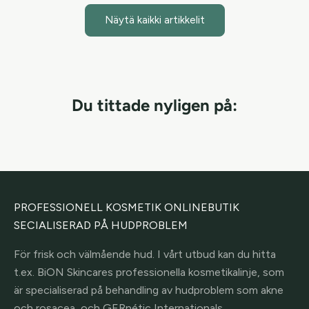
Näytä kaikki artikkelit
Du tittade nyligen på:
PROFESSIONELL KOSMETIK ONLINEBUTIK
SECIALISERAD PÅ HUDPROBLEM
För frisk och välmående hud. I vårt utbud kan du hitta
t.ex. BiON Skincares professionella kosmetikalinje, som
är specialiserad på behandling av hudproblem som akne
och rosacea, och GERnétic Internationals