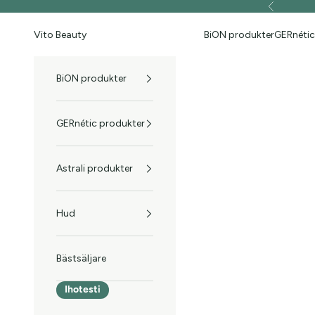
Hoppa till innehållet
Föregående
Vito Beauty
BiON produkter
GERnétic
BiON produkter
GERnétic produkter
Astrali produkter
Hud
Bästsäljare
Ihotesti