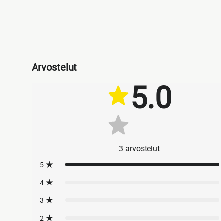
Arvostelut
5.0
3
arvostelut
5
4
3
2