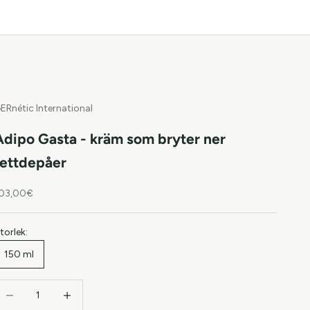
ERnétic International
Adipo Gasta - kräm som bryter ner
fettdepåer
EA-pris
03,00€
torlek:
150 ml
inska antal
Öka antal