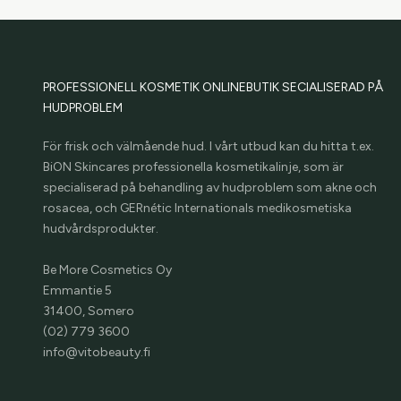
PROFESSIONELL KOSMETIK ONLINEBUTIK SECIALISERAD PÅ
HUDPROBLEM
För frisk och välmående hud. I vårt utbud kan du hitta t.ex.
BiON Skincares professionella kosmetikalinje, som är
specialiserad på behandling av hudproblem som akne och
rosacea, och GERnétic Internationals medikosmetiska
hudvårdsprodukter.
Be More Cosmetics Oy
Emmantie 5
31400, Somero
(02) 779 3600
info@vitobeauty.fi