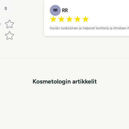
0
RR
RR
Star rating
e
Hyvän tuoksuinen ja helposti levittyvä ja ilmeisen ri
Kosmetologin artikkelit