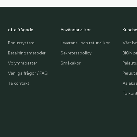
ofta frågade
Användarvillkor
Kundse
Bonussystem
Leverans- och returvillkor
Vårt b
Betalningsmetoder
Sekretesspolicy
BiON p
Volymrabatter
Småkakor
Palaut
Vanliga frågor / FAQ
Peruuta
Ta kontakt
Asiakast
Ta kon