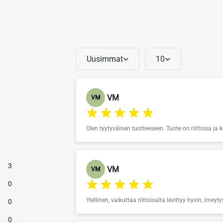
Uusimmat
10
VM
VM
Olen tyytyväinen tuotteeseen. Tuote on riittoisa ja
3
VM
VM
0
Ylellinen, vaikuttaa riittoisalta levittyy hyvin, imeyt
0
0