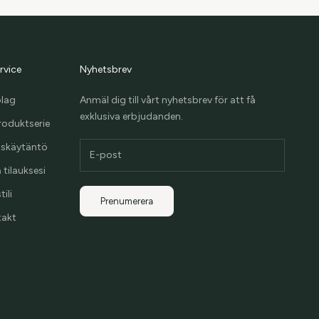
rvice
Nyhetsbrev
olag
Anmäl dig till vårt nyhetsbrev för att få
exklusiva erbjudanden.
roduktserie
uskäytäntö
 tilauksesi
ili
Prenumerera
takt