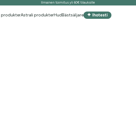
Ilmainen toimitus yli 60€ tilauksille
✦
 produkter
Astrali produkter
Hud
Bästsäljare
Ihotesti