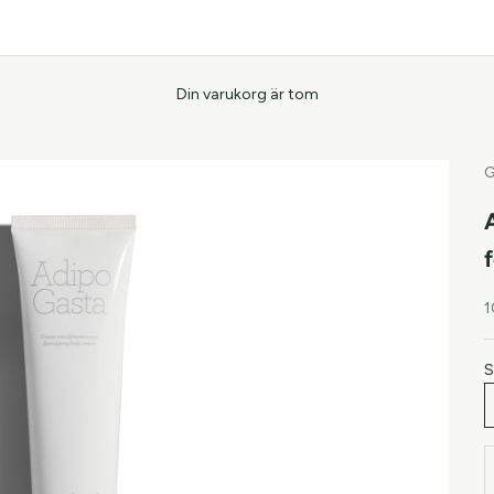
Din varukorg är tom
G
R
1
S
M