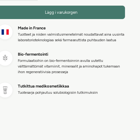
Lägg i varukorgen
Made in France
Tuotteet ja niiden valmistusmenetelmät noudattavat aina uusinta
laboratorioteknologiaa sekä farmaseuttista puhtauden laatua
Bio-fermentointi
Formulaatioihin on bio-fermentoinnin avulla uutettu
välttämättömät vitamiinit, mineraalit ja aminohapot tukemaan
ihon regeneratiivisia prosesseja
Tutkittua medikosmetiikkaa
Tuotesarja pohjautuu solubiologisiin tutkimuksiin