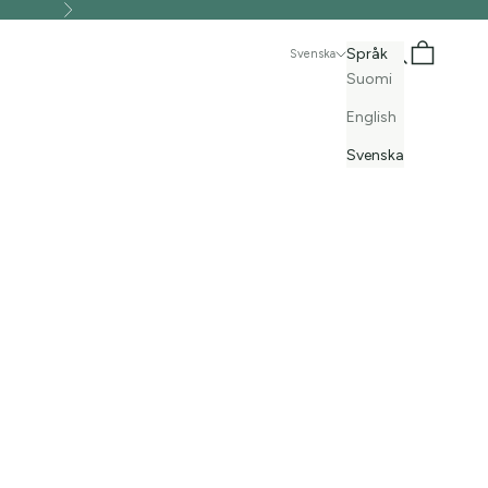
Nästa
Sök
Kundvagn
Språk
Svenska
Suomi
English
Svenska