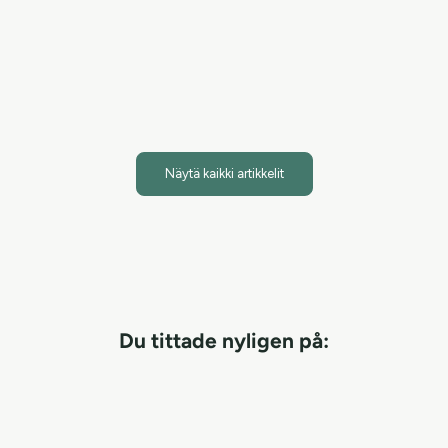
kevyesti iholle. Luonnolliset uutteet, kuten kurkuma ja
ananas, antavat geelille hieman aiempaa ke...
Lue artikkeli
Näytä kaikki artikkelit
Du tittade nyligen på: