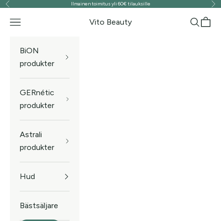
Ilmainen toimitus yli 60€ tilauksille
Föregående
Näs
Hoppa till innehållet
Vito Beauty
Meny
Sök
Kund
BiON
produkter
GERnétic
produkter
Astrali
produkter
Hud
Bästsäljare