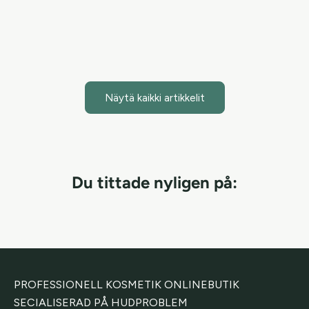
Mist + Face & Body -s...
Lue artikkeli
Näytä kaikki artikkelit
Du tittade nyligen på:
PROFESSIONELL KOSMETIK ONLINEBUTIK
SECIALISERAD PÅ HUDPROBLEM