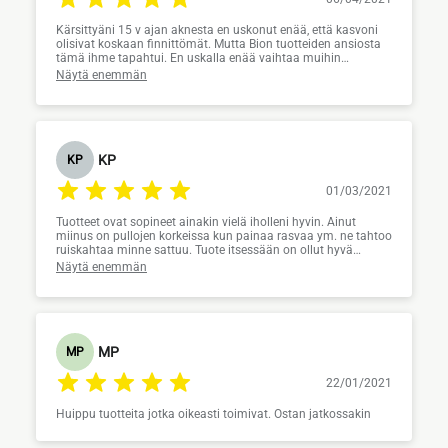
Kärsittyäni 15 v ajan aknesta en uskonut enää, että kasvoni
olisivat koskaan finnittömät. Mutta Bion tuotteiden ansiosta
tämä ihme tapahtui. En uskalla enää vaihtaa muihin
tuotteisiin. Erittäin riittoisat ovat.
Näytä enemmän
KP
KP
01/03/2021
Tuotteet ovat sopineet ainakin vielä iholleni hyvin. Ainut
miinus on pullojen korkeissa kun painaa rasvaa ym. ne tahtoo
ruiskahtaa minne sattuu. Tuote itsessään on ollut hyvä
varsinkin naamion jälkeen iho tuntuu muutaman päivän
Näytä enemmän
todella sileältä ja raikkaalta.
MP
MP
22/01/2021
Huippu tuotteita jotka oikeasti toimivat. Ostan jatkossakin