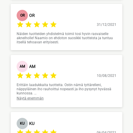
OR
OR
31/12/2021
Näiden tuotteiden yhdistelmä toimii tosi hyvin rasvaiselle
akneiholle! Naamio on ehdoton suosikki tuotteista ja tuntuu
itsellä tehoavan erityisesti.
AM
AM
10/08/2021
Erittäin laadukkaita tuotteita. Ostin nämä tyttärelleni,
näppyläinen iho rauhoittui nopeasti ja iho pysynyt hyvässä
kunnossa.
Naamio itselläkin säännöllisesti käytössä.
Näytä enemmän
Tuotepaketti joka tilattu jo toistamiseen ja tilataan
jatkossakin.
KU
KU
06/04/2021