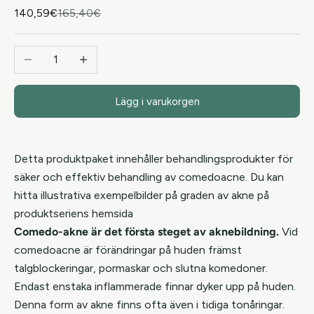
REA-pris
Pris
140,59€
165,40€
Minska antal
Öka antal
Lägg i varukorgen
Detta produktpaket innehåller behandlingsprodukter för
säker och effektiv behandling av comedoacne. Du kan
hitta illustrativa exempelbilder på graden av akne
på
produktseriens hemsida
Comedo-akne är det första steget av aknebildning.
Vid
comedoacne är förändringar på huden främst
talgblockeringar, pormaskar och slutna komedoner.
Endast enstaka inflammerade finnar dyker upp på huden.
Denna form av akne finns ofta även i tidiga tonåringar.