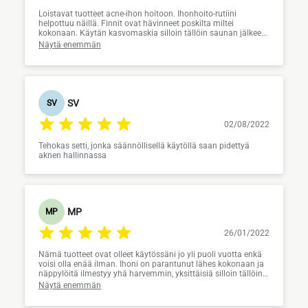
Loistavat tuotteet acne-ihon hoitoon. Ihonhoito-rutiini
helpottuu näillä. Finnit ovat hävinneet poskilta miltei
kokonaan. Käytän kasvomaskia silloin tällöin saunan jälkeen,
puhdistaa tehokkaasti ihoa jättäen sileäksi. Suosittelen.
Näytä enemmän
SV
SV
02/08/2022
Tehokas setti, jonka säännöllisellä käytöllä saan pidettyä
aknen hallinnassa
MP
MP
26/01/2022
Nämä tuotteet ovat olleet käytössäni jo yli puoli vuotta enkä
voisi olla enää ilman. Ihoni on parantunut lähes kokonaan ja
näppylöitä ilmestyy yhä harvemmin, yksittäisiä silloin tällöin.
Vanhat arvet on myös alkanut haalenemaan ja iho on
Näytä enemmän
huomattavasti kirkkaampi.