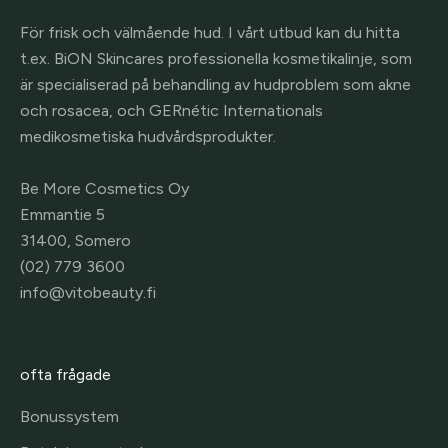
För frisk och välmående hud. I vårt utbud kan du hitta
t.ex. BiON Skincares professionella kosmetikalinje, som
är specialiserad på behandling av hudproblem som akne
och rosacea, och GERnétic Internationals
medikosmetiska hudvårdsprodukter.
Be More Cosmetics Oy
Emmantie 5
31400, Somero
(02) 779 3600
info@vitobeauty.fi
ofta frågade
Bonussystem