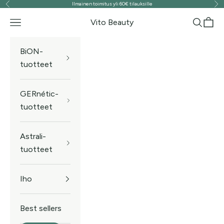
Ilmainen toimitus yli 60€ tilauksille
Edellinen
Seu
Siirry sisältöön
Vito Beauty
Valikko
Haku
Ostos
BiON-
tuotteet
GERnétic-
tuotteet
Astrali-
tuotteet
Iho
Best sellers