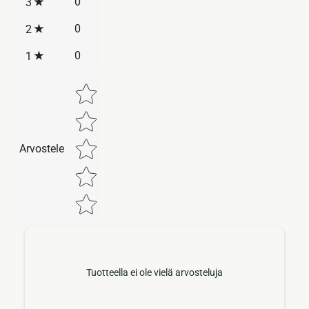
0
3
0
2
0
1
Star rating
Arvostele
Tuotteella ei ole vielä arvosteluja