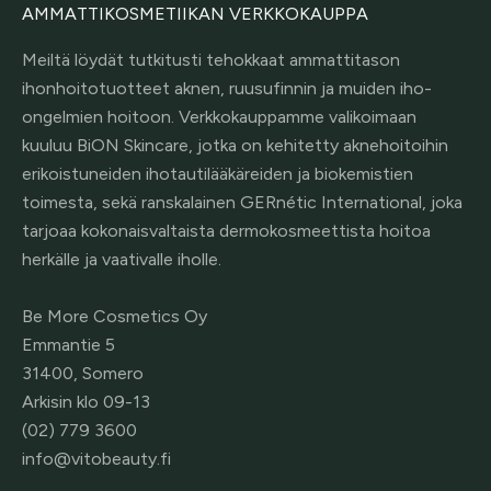
AMMATTIKOSMETIIKAN VERKKOKAUPPA
Meiltä löydät tutkitusti tehokkaat ammattitason
ihonhoitotuotteet aknen, ruusufinnin ja muiden iho-
ongelmien hoitoon. Verkkokauppamme valikoimaan
kuuluu BiON Skincare, jotka on kehitetty aknehoitoihin
erikoistuneiden ihotautilääkäreiden ja biokemistien
toimesta, sekä ranskalainen GERnétic International, joka
tarjoaa kokonaisvaltaista dermokosmeettista hoitoa
herkälle ja vaativalle iholle.
Be More Cosmetics Oy
Emmantie 5
31400, Somero
Arkisin klo 09-13
(02) 779 3600
info@vitobeauty.fi