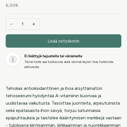
Alennushinta
6,00€
Vähennä määrää
Lisää määrää
Lisää ostoskoriin
Ei lisättyjä hajusteita tai väriaineita
Tämä tuote saa tuoksunsa sekä värinsä täysin ihoa hoitavista
aktiiveista
Tehokas antioksidanttinen ja ihoa ärsyttämätön
tehoseerumi hyödyntää A-vitamiinin kuorivaa ja
uudistavaa vaikutusta. Tasoittaa juonteita, arpeutumista
sekä epätasaista ihon sävyä, torjuu satunnaisia
epäpuhtauksia ja taistelee ikääntymisen merkkejä vastaan
- tuloksena kiinteämmän, kirkkaamman ja nuorekkaamman