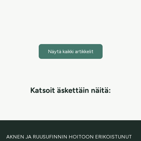
Mist + Face & Body -s...
Lue artikkeli
Näytä kaikki artikkelit
Katsoit äskettäin näitä:
AKNEN JA RUUSUFINNIN HOITOON ERIKOISTUNUT