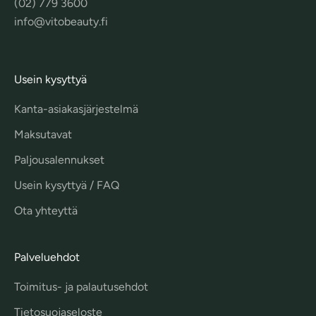
(02) 779 3600
info@vitobeauty.fi
Usein kysyttyä
Kanta-asiakasjärjestelmä
Maksutavat
Paljousalennukset
Usein kysyttyä / FAQ
Ota yhteyttä
Palveluehdot
Toimitus- ja palautusehdot
Tietosuojaseloste