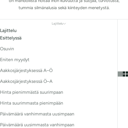
on mahdollista hoitaa ihon kuivuutta ja suojaa, turvotusta,
tummia silmänalusia sekä kiinteyden menetystä.
Lajittelu
Lajittelu
Esittelyssä
Osuvin
Eniten myydyt
Aakkosjärjestyksessä A–Ö
Aakkosjärjestyksessä Ö–A
Hinta pienimmästä suurimpaan
Hinta suurimmasta pienimpään
Päivämäärä vanhimmasta uusimpaan
Päivämäärä uusimmasta vanhimpaan