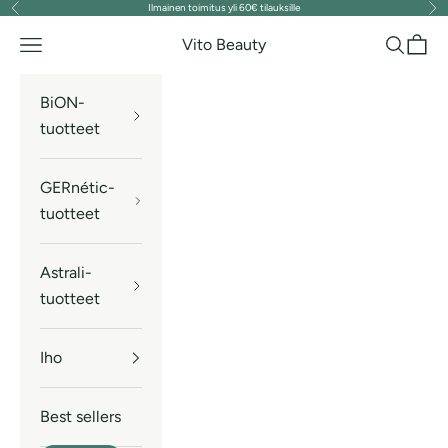
Ilmainen toimitus yli 60€ tilauksille
Edellinen
Seu
Siirry sisältöön
Vito Beauty
Valikko
Haku
Ostos
BiON-
tuotteet
GERnétic-
tuotteet
Astrali-
tuotteet
Iho
Best sellers