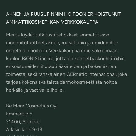
AKNEN JA RUUSUFINNIN HOITOON ERIKOISTUNUT
AMMATTIKOSMETIIKAN VERKKOKAUPPA
Meiltä löydät tutkitusti tehokkaat ammattitason
ihonhoitotuotteet aknen, ruusufinnin ja muiden iho-
ongelmien hoitoon. Verkkokauppamme valikoimaan
kuuluu BiON Skincare, jotka on kehitetty aknehoitoihin
erikoistuneiden ihotautilääkäreiden ja biokemistien
toimesta, sekä ranskalainen GERnétic International, joka
tarjoaa kokonaisvaltaista dermokosmeettista hoitoa
herkälle ja vaativalle iholle.
Be More Cosmetics Oy
Emmantie 5
31400, Somero
Arkisin klo 09-13