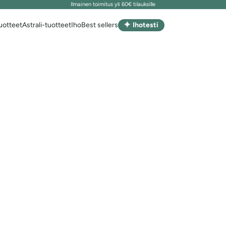
Ilmainen toimitus yli 60€ tilauksille
✦
uotteet
Astrali-tuotteet
Iho
Best sellers
Ihotesti