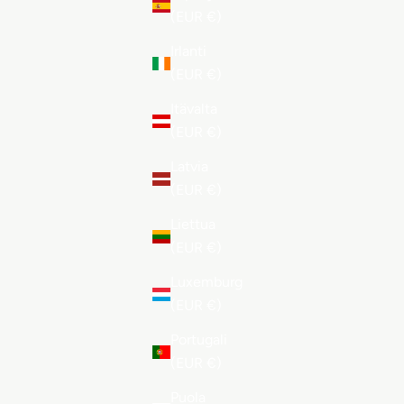
(EUR €)
Irlanti
(EUR €)
Itävalta
(EUR €)
Latvia
(EUR €)
Liettua
(EUR €)
Luxemburg
(EUR €)
Portugali
(EUR €)
Puola