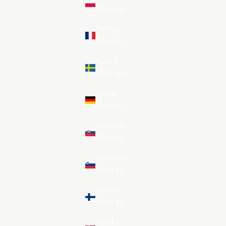
(PLN zł)
Ranska
(EUR €)
Ruotsi
(SEK kr)
Saksa
(EUR €)
Slovakia
(EUR €)
Slovenia
(EUR €)
Suomi
(EUR €)
Tanska