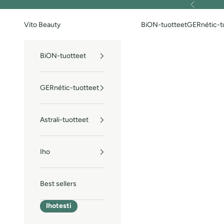
Siirry sisältöön
Edellinen
Vito Beauty
BiON-tuotteet
GERnétic-t
BiON-tuotteet
GERnétic-tuotteet
Astrali-tuotteet
Iho
Best sellers
Ihotesti