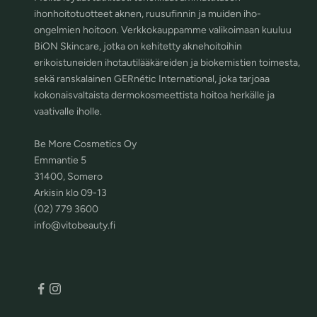
ihonhoitotuotteet aknen, ruusufinnin ja muiden iho-
ongelmien hoitoon. Verkkokauppamme valikoimaan kuuluu
BiON Skincare, jotka on kehitetty aknehoitoihin
erikoistuneiden ihotautilääkäreiden ja biokemistien toimesta,
sekä ranskalainen GERnétic International, joka tarjoaa
kokonaisvaltaista dermokosmeettista hoitoa herkälle ja
vaativalle iholle.
Be More Cosmetics Oy
Emmantie 5
31400, Somero
Arkisin klo 09-13
(02) 779 3600
info@vitobeauty.fi