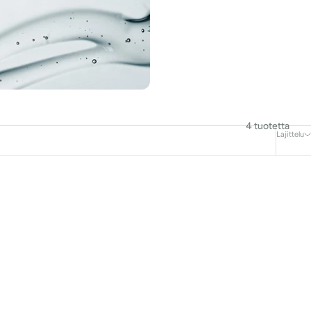
4 tuotetta
Lajittelu