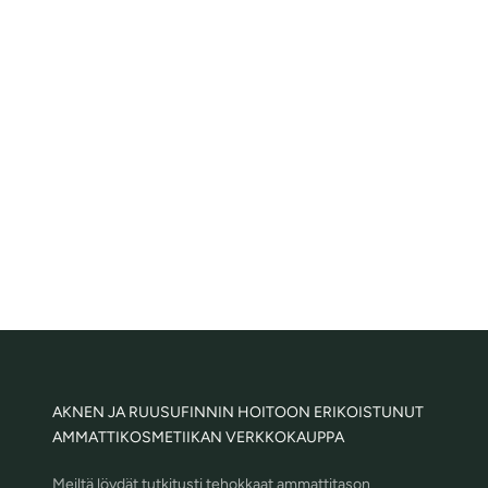
Mito Special Plus - stimuloiva seerumisuihke
Cells Li
Alennushinta
68,00€
(
1
)
AKNEN JA RUUSUFINNIN HOITOON ERIKOISTUNUT
AMMATTIKOSMETIIKAN VERKKOKAUPPA
Meiltä löydät tutkitusti tehokkaat ammattitason