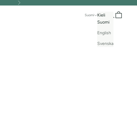
Seuraava
Haku
Ostoskori
Kieli
Suomi
Suomi
English
Svenska