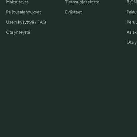
Maksutavat
Tietosuojaseloste
BiON
Paljousalennukset
Evästeet
Palau
Usein kysyttyä / FAQ
Peruu
Ota yhteyttä
Asiaka
Ota y