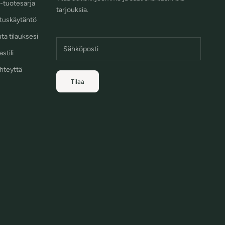
-tuotesarja
tarjouksia.
tuskäytäntö
ta tilauksesi
stili
hteyttä
Tilaa