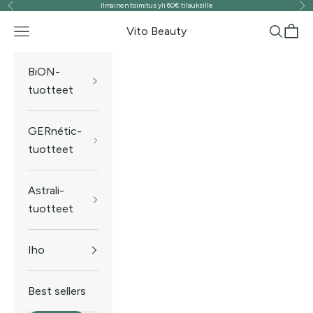
Ilmainen toimitus yli 60€ tilauksille
Edellinen
Seu
Siirry sisältöön
Vito Beauty
Valikko
Haku
Ostos
BiON-
tuotteet
GERnétic-
tuotteet
Astrali-
tuotteet
Iho
Best sellers