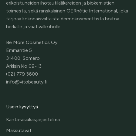
erikoistuneiden ihotautilääkäreiden ja biokemistien
toimesta, sekä ranskalainen GERnétic International, joka
tarjoaa kokonaisvaltaista dermokosmeettista hoitoa
herkälle ja vaativalle iholle.
Be More Cosmetics Oy
Emmantie 5
31400, Somero
Arkisin klo 09-13
(02) 779 3600
info@vitobeauty.fi
Usein kysyttyä
Kanta-asiakasjärjestelmä
Maksutavat