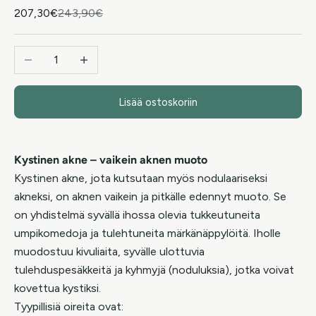
Alennushinta
Normaali hinta
207,30€
243,90€
Vähennä määrää
Lisää määrää
Lisää ostoskoriin
Kystinen akne – vaikein aknen muoto
Kystinen akne, jota kutsutaan myös nodulaariseksi
akneksi, on aknen vaikein ja pitkälle edennyt muoto. Se
on yhdistelmä syvällä ihossa olevia tukkeutuneita
umpikomedoja ja tulehtuneita märkänäppylöitä. Iholle
muodostuu kivuliaita, syvälle ulottuvia
tulehduspesäkkeitä ja kyhmyjä (noduluksia), jotka voivat
kovettua kystiksi.
Tyypillisiä oireita ovat: