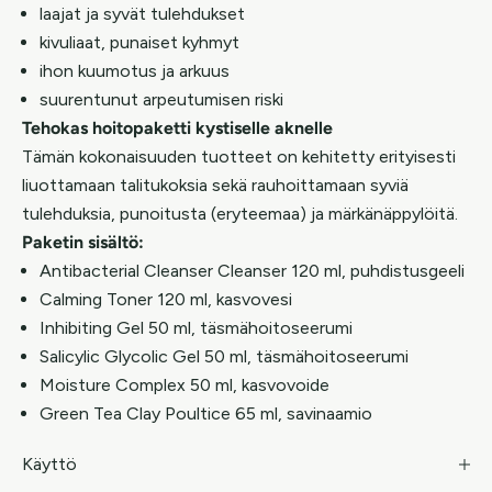
laajat ja syvät tulehdukset
kivuliaat, punaiset kyhmyt
ihon kuumotus ja arkuus
suurentunut arpeutumisen riski
Tehokas hoitopaketti kystiselle aknelle
Tämän kokonaisuuden tuotteet on kehitetty erityisesti
liuottamaan talitukoksia sekä rauhoittamaan syviä
tulehduksia, punoitusta (eryteemaa) ja märkänäppylöitä.
Paketin sisältö:
Antibacterial Cleanser Cleanser 120 ml, puhdistusgeeli
Calming Toner 120 ml, kasvovesi
Inhibiting Gel 50 ml, täsmähoitoseerumi
Salicylic Glycolic Gel 50 ml, täsmähoitoseerumi
Moisture Complex 50 ml, kasvovoide
Green Tea Clay Poultice 65 ml, savinaamio
Käyttö