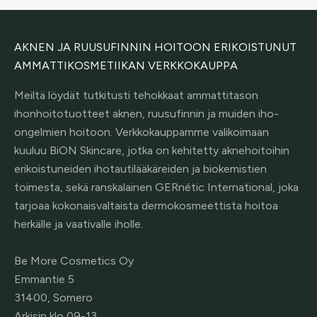
AKNEN JA RUUSUFINNIN HOITOON ERIKOISTUNUT
AMMATTIKOSMETIIKAN VERKKOKAUPPA
Meiltä löydät tutkitusti tehokkaat ammattitason
ihonhoitotuotteet aknen, ruusufinnin ja muiden iho-
ongelmien hoitoon. Verkkokauppamme valikoimaan
kuuluu BiON Skincare, jotka on kehitetty aknehoitoihin
erikoistuneiden ihotautilääkäreiden ja biokemistien
toimesta, sekä ranskalainen GERnétic International, joka
tarjoaa kokonaisvaltaista dermokosmeettista hoitoa
herkälle ja vaativalle iholle.
Be More Cosmetics Oy
Emmantie 5
31400, Somero
Arkisin klo 09-13