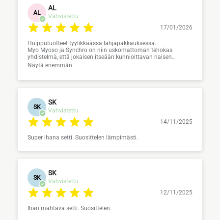
AL
AL
Vahvistettu
17/01/2026
Huipputuotteet tyylikkäässä lahjapakkauksessa.
Myo Myoso ja Synchro on niin uskomattoman tehokas
yhdistelmä, että jokaisen itseään kunnioittavan naisen
kannattaisi ne itselleen hankkia.
Näytä enemmän
Vanhenemista ja sen lieveilmiöinä ilmestyviä ryppyjä ei voi
kokonaan estää, mutta näillä tuotteilla jopa rypytkin
näyttävät kauniilta ja ehkä vähän siloisemmilta.
Ihosta tulee pehmeä ja hehkeä.
Täyden kympin yhdistelmä.
SK
SK
Vahvistettu
Lisäksi Vito Beautyn toimitus on valonnopeaa ja lähetyksissä
on aina ihania näytteitä. Juurikin näytepussin ansiosta
14/11/2025
tutustuin Myo Myosoon.
Super ihana setti. Suosittelen lämpimästi.
Kiitos Vito Beauty ja Gernétic.
SK
SK
Vahvistettu
12/11/2025
Ihan mahtava setti. Suosittelen.