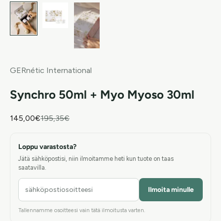
GERnétic International
Synchro 50ml + Myo Myoso 30ml
Alennushinta
Normaali hinta
145,00€
195,35€
Loppu varastosta?
Jätä sähköpostisi, niin ilmoitamme heti kun tuote on taas
saatavilla.
Ilmoita minulle
Tallennamme osoitteesi vain tätä ilmoitusta varten.