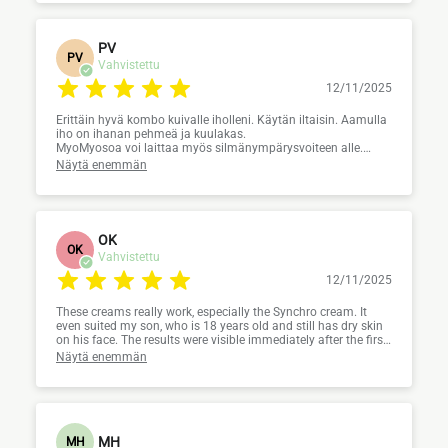
PV
PV
Vahvistettu
12/11/2025
Erittäin hyvä kombo kuivalle iholleni. Käytän iltaisin. Aamulla
iho on ihanan pehmeä ja kuulakas.
MyoMyosoa voi laittaa myös silmänympärysvoiteen alle.
Liioittelematta voi sanoa, että voide on loistava:)
Näytä enemmän
OK
OK
Vahvistettu
12/11/2025
These creams really work, especially the Synchro cream. It
even suited my son, who is 18 years old and still has dry skin
on his face. The results were visible immediately after the first
use.
Näytä enemmän
MH
MH