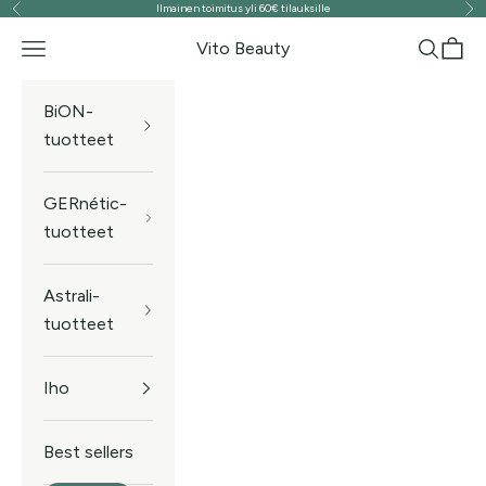
Ilmainen toimitus yli 60€ tilauksille
Edellinen
Seu
Siirry sisältöön
Vito Beauty
Valikko
Haku
Ostos
BiON-
tuotteet
GERnétic-
tuotteet
Astrali-
tuotteet
Iho
Best sellers