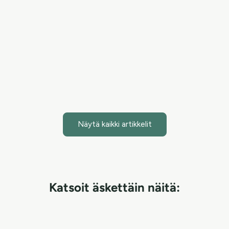
Hypokloorihappo on tieteellisesti merkittävä ainesosa,
joka tuo tehokasta apua ihonhoitoon torjumalla haitallisia
bakteereita ja nopeuttamalla ihon paranemista. Purifying
Mist + Face & Body -s...
Lue artikkeli
Näytä kaikki artikkelit
Katsoit äskettäin näitä: