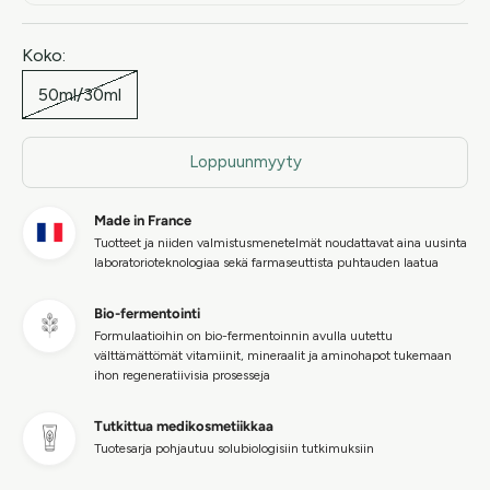
Koko:
50ml/30ml
Loppuunmyyty
Made in France
Tuotteet ja niiden valmistusmenetelmät noudattavat aina uusinta
laboratorioteknologiaa sekä farmaseuttista puhtauden laatua
Bio-fermentointi
Formulaatioihin on bio-fermentoinnin avulla uutettu
välttämättömät vitamiinit, mineraalit ja aminohapot tukemaan
ihon regeneratiivisia prosesseja
Tutkittua medikosmetiikkaa
Tuotesarja pohjautuu solubiologisiin tutkimuksiin