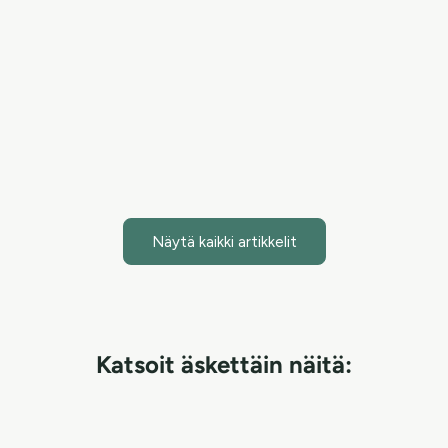
Hypokloorihappo on tieteellisesti merkittävä ainesosa,
joka tuo tehokasta apua ihonhoitoon torjumalla haitallisia
bakteereita ja nopeuttamalla ihon paranemista. Purifying
Mist + Face & Body -s...
Lue artikkeli
Näytä kaikki artikkelit
Katsoit äskettäin näitä: