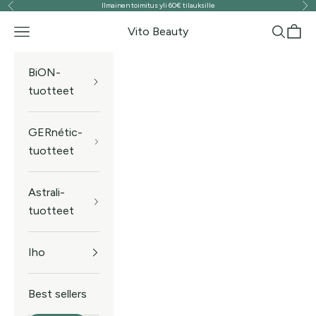
Ilmainen toimitus yli 60€ tilauksille
Edellinen
Seu
Siirry sisältöön
Vito Beauty
Valikko
Haku
Ostos
BiON-
tuotteet
GERnétic-
tuotteet
Astrali-
tuotteet
Iho
Best sellers