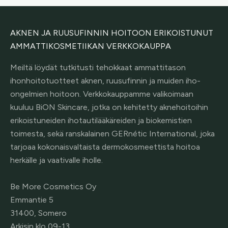
AKNEN JA RUUSUFINNIN HOITOON ERIKOISTUNUT
AMMATTIKOSMETIIKAN VERKKOKAUPPA
Meiltä löydät tutkitusti tehokkaat ammattitason
ihonhoitotuotteet aknen, ruusufinnin ja muiden iho-
ongelmien hoitoon. Verkkokauppamme valikoimaan
kuuluu BiON Skincare, jotka on kehitetty aknehoitoihin
erikoistuneiden ihotautilääkäreiden ja biokemistien
toimesta, sekä ranskalainen GERnétic International, joka
tarjoaa kokonaisvaltaista dermokosmeettista hoitoa
herkälle ja vaativalle iholle.
Be More Cosmetics Oy
Emmantie 5
31400, Somero
Arkisin klo 09-13