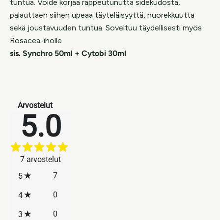
tuntua. Voide korjaa rappeutunutta sidekudosta,
palauttaen siihen upeaa täyteläisyyttä, nuorekkuutta
sekä joustavuuden tuntua. Soveltuu täydellisesti myös
Rosacea-iholle.
sis. Synchro 50ml + Cytobi 30ml
Arvostelut
5.0
7
arvostelut
7
5
0
4
0
3