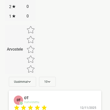
0
2
0
1
Star rating
Arvostele
Uusimmat
10
OT
OT
Vahvistettu
12/11/2025