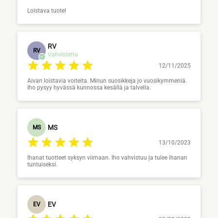
Loistava tuote!
RV
RV
Vahvistettu
12/11/2025
Aivan loistavia voiteita. Minun suosikkeja jo vuosikymmeniä.
Iho pysyy hyvässä kunnossa kesällä ja talvella.
MS
MS
13/10/2023
Ihanat tuotteet syksyn viimaan. Iho vahvistuu ja tulee ihanan
tuntuiseksi.
EV
EV