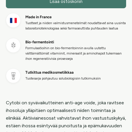
Lisää ostoskoriin
Made in France
Tuotteet ja niiden valmistusmenetelmät noudattavat aina uusinta
laboratorioteknologiaa sekä farmaseuttista puhtauden laatua
Bio-fermentointi
Formulaatioihin on bio-fermentoinnin avulla uutettu
välttämättömät vitamiinit, mineraalit ja aminohapot tukemaan
ihon regeneratiivisia prosesseja
Tutkittua medikosmetiikkaa
Tuotesarja pohjautuu solubiologisiin tutkimuksiin
Cytobi on syvävaikutteinen anti-age voide, joka ravitsee
ihosoluja ylläpitäen optimaalisesti niiden toimintaa ja
elinikää. Aktiiviainesosat vahvistavat ihon vastustuskykyä,
estäen ihossa esiintyvää punoitusta ja epämukavuuden