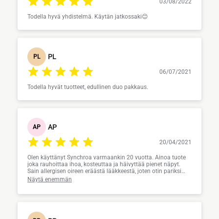
03/08/2022
Todella hyvä yhdistelmä. Käytän jatkossaki😊
PL
PL
06/07/2021
Todella hyvät tuotteet, edullinen duo pakkaus.
AP
AP
20/04/2021
Olen käyttänyt Synchroa varmaankin 20 vuotta. Ainoa tuote
joka rauhoittaa ihoa, kosteuttaa ja häivyttää pienet näpyt.
Sain allergisen oireen eräästä lääkkeestä, joten otin pariksi
myös Cytobin ja sen päälle laitan Synchroa. Olen 63 v. Ja
Näytä enemmän
ihoni on aika kaunis, sanovat muut!