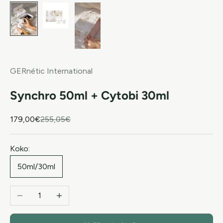
GERnétic International
Synchro 50ml + Cytobi 30ml
Alennushinta
Normaali hinta
179,00€
255,05€
Koko:
50ml/30ml
Vähennä määrää
Lisää määrää