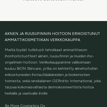
AKNEN JA RUUSUFINNIN HOITOON ERIKOISTUNUT
AMMATTIKOSMETIIKAN VERKKOKAUPPA
Meiltä löydät tutkitusti tehokkaat ammattitason
ihonhoitotuotteet aknen, ruusufinnin ja muiden iho-
ongelmien hoitoon. Verkkokauppamme valikoimaan
kuuluu BiON Skincare, jotka on kehitetty aknehoitoihin
erikoistuneiden ihotautilääkäreiden ja biokemistien
toimesta, sekä ranskalainen GERnétic International, joka
tarjoaa kokonaisvaltaista dermokosmeettista hoitoa
herkälle ja vaativalle iholle.
Be More Cosmetics Oy