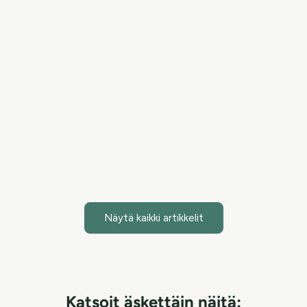
Hypokloorihappo – Uusi tieteellisesti tehokas ainesosa
ihonhoidossa
Hypokloorihappo on tieteellisesti merkittävä ainesosa,
joka tuo tehokasta apua ihonhoitoon torjumalla haitallisia
bakteereita ja nopeuttamalla ihon paranemista. Purifying
Mist + Face & Body -s...
Lue artikkeli
Näytä kaikki artikkelit
Katsoit äskettäin näitä: