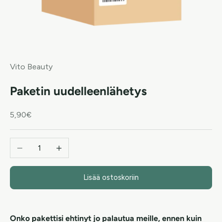
Vito Beauty
Paketin uudelleenlähetys
Alennushinta
5,90€
Vähennä määrää
Lisää määrää
Lisää ostoskoriin
Onko pakettisi ehtinyt jo palautua meille, ennen kuin