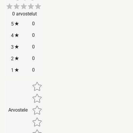
0
arvostelut
0
5
0
4
0
3
0
2
0
1
Star rating
Arvostele