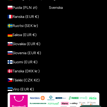
Puola (PLN zł)
Svenska
Ranska (EUR €)
Ruotsi (SEK kr)
Saksa (EUR €)
Slovakia (EUR €)
Slovenia (EUR €)
Suomi (EUR €)
Tanska (DKK kr.)
Tšekki (CZK Kč)
Viro (EUR €)