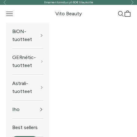
Ilmainen toimitus yli 60€ tilauksille
Edellinen
Seu
Siirry sisältöön
Vito Beauty
Valikko
Haku
Ostos
BiON-
tuotteet
GERnétic-
tuotteet
Astrali-
tuotteet
Iho
Best sellers