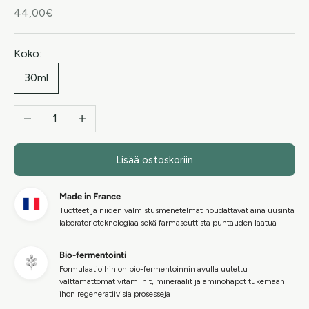
Alennushinta
44,00€
Koko:
30ml
Vähennä määrää
Lisää määrää
Lisää ostoskoriin
Made in France
Tuotteet ja niiden valmistusmenetelmät noudattavat aina uusinta
laboratorioteknologiaa sekä farmaseuttista puhtauden laatua
Bio-fermentointi
Formulaatioihin on bio-fermentoinnin avulla uutettu
välttämättömät vitamiinit, mineraalit ja aminohapot tukemaan
ihon regeneratiivisia prosesseja