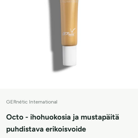
GERnétic International
Octo - ihohuokosia ja mustapäitä
puhdistava erikoisvoide