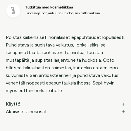
Tutkittua medikosmetiikkaa
Tuotesarja pohjautuu solubiologisiin tutkimuksiin
Poistaa kaikenlaiset ihonalaiset epäpuhtaudet lopullisesti.
Puhdistava ja supistava vaikutus, jonka lisäksi se
tasapainottaa talirauhasten toimintaa, liuottaa
mustapäitä ja supistaa laajentuneita huokosia. Octo
hillitsee talirauhasten toimintaa, kuitenkin estäen ihon
kuivumista. Sen antibakteerinen ja puhdistava vaikutus
vähentää nopeasti epäpuhtauksia ihossa. Sopii hyvin
myös erittäin herkälle iholle.
Käyttö
Aktiiviset ainesosat