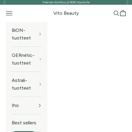
Ilmainen toimitus yli 60€ tilauksille
Edellinen
Seu
Siirry sisältöön
Vito Beauty
Valikko
Haku
Ostos
BiON-
tuotteet
GERnétic-
tuotteet
Astrali-
tuotteet
Iho
Best sellers