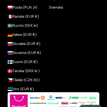
Puola (PLN zł)
Svenska
Ranska (EUR €)
Ruotsi (SEK kr)
Saksa (EUR €)
Slovakia (EUR €)
Slovenia (EUR €)
Suomi (EUR €)
Tanska (DKK kr.)
Tšekki (CZK Kč)
Viro (EUR €)