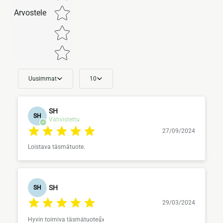
Arvostele
Uusimmat
10
SH
SH
Vahvistettu
27/09/2024
Loistava täsmätuote.
SH
SH
29/03/2024
Hyvin toimiva täsmätuote👍