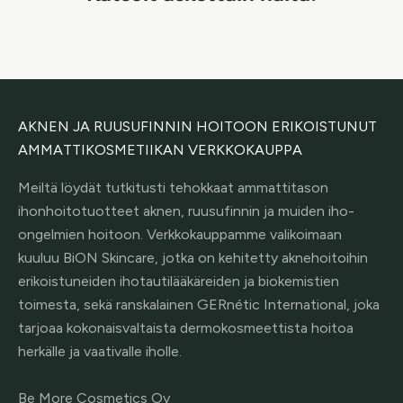
AKNEN JA RUUSUFINNIN HOITOON ERIKOISTUNUT
AMMATTIKOSMETIIKAN VERKKOKAUPPA
Meiltä löydät tutkitusti tehokkaat ammattitason
ihonhoitotuotteet aknen, ruusufinnin ja muiden iho-
ongelmien hoitoon. Verkkokauppamme valikoimaan
kuuluu BiON Skincare, jotka on kehitetty aknehoitoihin
erikoistuneiden ihotautilääkäreiden ja biokemistien
toimesta, sekä ranskalainen GERnétic International, joka
tarjoaa kokonaisvaltaista dermokosmeettista hoitoa
herkälle ja vaativalle iholle.
Be More Cosmetics Oy