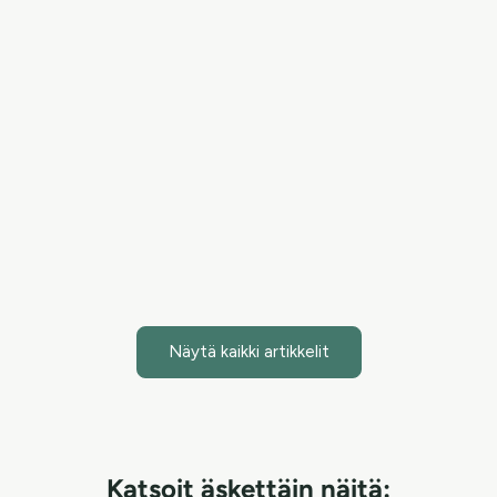
Hypokloorihappo – Uusi tieteellisesti tehokas ainesosa
ihonhoidossa
Hypokloorihappo on tieteellisesti merkittävä ainesosa,
joka tuo tehokasta apua ihonhoitoon torjumalla haitallisia
bakteereita ja nopeuttamalla ihon paranemista. Purifying
Mist + Face & Body -s...
Lue artikkeli
Näytä kaikki artikkelit
Katsoit äskettäin näitä: