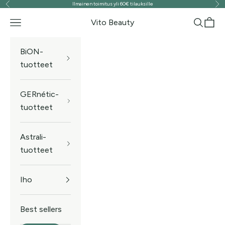
Ilmainen toimitus yli 60€ tilauksille
Edellinen
Seu
Siirry sisältöön
Vito Beauty
Valikko
Haku
Ostos
BiON-
tuotteet
GERnétic-
tuotteet
Astrali-
tuotteet
Iho
Best sellers