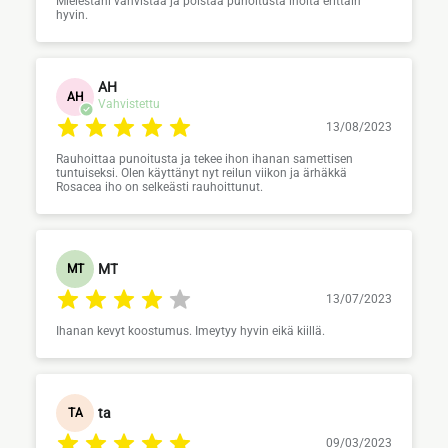
Mielestäni vahvistaa ja poistaa punoitusta iholta erittäin
hyvin.
AH
AH
Vahvistettu
13/08/2023
Rauhoittaa punoitusta ja tekee ihon ihanan samettisen
tuntuiseksi. Olen käyttänyt nyt reilun viikon ja ärhäkkä
Rosacea iho on selkeästi rauhoittunut.
MT
MT
13/07/2023
Ihanan kevyt koostumus. Imeytyy hyvin eikä kiillä.
ta
TA
09/03/2023