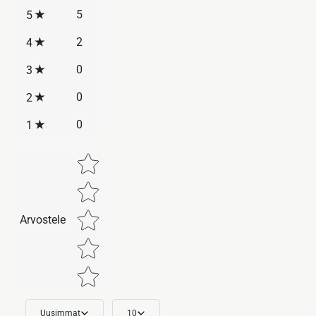
5
5
2
4
0
3
0
2
0
1
Star rating
Arvostele
Uusimmat
10