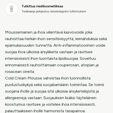
Tutkittua medikosmetiikkaa
Tuotesarja pohjautuu solubiologisiin tutkimuksiin
Moussemainen ja ihoa viilentävä kasvovoide joka
rauhoittaa herkän ihon sensitiivisyyttä, leimahduksia sekä
epämukavuuden tunnetta. Anti-inflammatoorinen voide
suojaa ihoa ulkoisia ärsykkeitä vastaan ja ravitsee
intensiivisesti ihon luontaista lipidisuojaa. Soveltuu
erinomaisesti rauhoittamaan couperosan, atopian ja
rosacean oireita.
Cold Cream Mousse vahvistaa ihon luonnollista
puolustuskykyä sekä suojabarriäärin toimintaa. Se toimii
suojana iholle ja suojaa sitä ulkoisia ärsyketekijöitä ja
allergeeneja vastaan. Suojauksen lisäksi täyteläinen
koostumus ravitsee ja voitelee ihoa intensiivisesti,
palauttaakseen iholle harmonista tasapainoa.