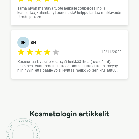
Tämä aivan mahtava tuote herkälle couperosa iholle!
kosteuttaa, vähentänyt punoitusta! helppo laittaa meikkivoide
tämän jälkeen.
SN
SN
12/11/2022
Kosteuttaa kivasti eikö ärsytä herkkää ihoa (ruusufinni).
Erikoinen ”vaahtomainen” koostumus. Ei kuitenkaan imeydy
niin hyvin, että päälle voisi levittää meikkivoiteen - rullautuu.
Kosmetologin artikkelit
KOSMETOLOGIN ARTIKKELIT · ASIANTUNTIJATIETO ·