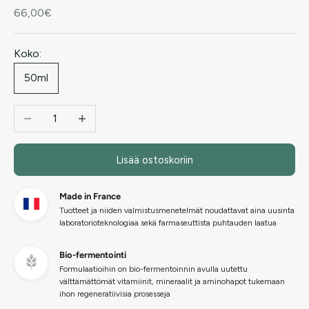
Alennushinta
66,00€
Koko:
50ml
Vähennä määrää
Lisää määrää
Lisää ostoskoriin
Made in France
Tuotteet ja niiden valmistusmenetelmät noudattavat aina uusinta
laboratorioteknologiaa sekä farmaseuttista puhtauden laatua
Bio-fermentointi
Formulaatioihin on bio-fermentoinnin avulla uutettu
välttämättömät vitamiinit, mineraalit ja aminohapot tukemaan
ihon regeneratiivisia prosesseja