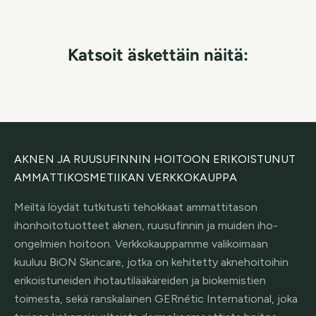
Katsoit äskettäin näitä:
AKNEN JA RUUSUFINNIN HOITOON ERIKOISTUNUT
AMMATTIKOSMETIIKAN VERKKOKAUPPA
Meiltä löydät tutkitusti tehokkaat ammattitason
ihonhoitotuotteet aknen, ruusufinnin ja muiden iho-
ongelmien hoitoon. Verkkokauppamme valikoimaan
kuuluu BiON Skincare, jotka on kehitetty aknehoitoihin
erikoistuneiden ihotautilääkäreiden ja biokemistien
toimesta, sekä ranskalainen GERnétic International, joka