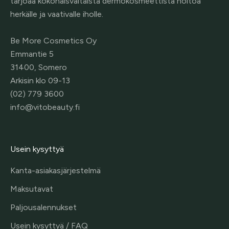
tarjoaa kokonaisvaltaista dermokosmeettista hoitoa
herkälle ja vaativalle iholle.
Be More Cosmetics Oy
Emmantie 5
31400, Somero
Arkisin klo 09-13
(02) 779 3600
info@vitobeauty.fi
Usein kysyttyä
Kanta-asiakasjärjestelmä
Maksutavat
Paljousalennukset
Usein kysyttyä / FAQ