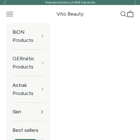
Ilmainen toimitus yli 60€ tilauksille
Previous
Ne
Skip to content
Vito Beauty
Navigation menu
Search
Cart
BiON
Products
GERnétic
Products
Astrali
Products
Skin
Best sellers