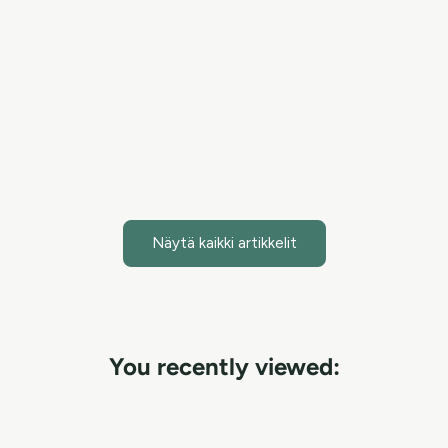
Hypochlorous acid is a scientifically proven ingredient
that provides effective skin care benefits by fighting
harmful bacteria and accelerating skin healing. Purifying
Mist + Face & Body S...
Lue artikkeli
Näytä kaikki artikkelit
You recently viewed: