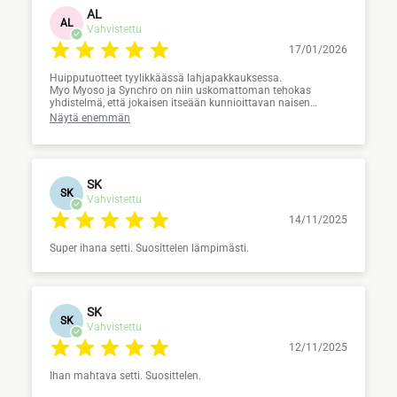
AL
AL
Vahvistettu
17/01/2026
Huipputuotteet tyylikkäässä lahjapakkauksessa.
Myo Myoso ja Synchro on niin uskomattoman tehokas
yhdistelmä, että jokaisen itseään kunnioittavan naisen
kannattaisi ne itselleen hankkia.
Näytä enemmän
Vanhenemista ja sen lieveilmiöinä ilmestyviä ryppyjä ei voi
kokonaan estää, mutta näillä tuotteilla jopa rypytkin
näyttävät kauniilta ja ehkä vähän siloisemmilta.
Ihosta tulee pehmeä ja hehkeä.
Täyden kympin yhdistelmä.
SK
SK
Vahvistettu
Lisäksi Vito Beautyn toimitus on valonnopeaa ja lähetyksissä
on aina ihania näytteitä. Juurikin näytepussin ansiosta
14/11/2025
tutustuin Myo Myosoon.
Super ihana setti. Suosittelen lämpimästi.
Kiitos Vito Beauty ja Gernétic.
SK
SK
Vahvistettu
12/11/2025
Ihan mahtava setti. Suosittelen.