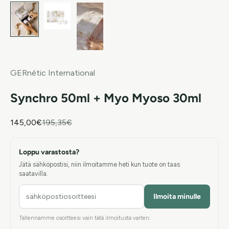
GERnétic International
Synchro 50ml + Myo Myoso 30ml
Sale price
Regular price
145,00€
195,35€
Loppu varastosta?
Jätä sähköpostisi, niin ilmoitamme heti kun tuote on taas
saatavilla.
Ilmoita minulle
Tallennamme osoitteesi vain tätä ilmoitusta varten.