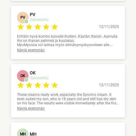
PV
PV
Vahvistettu
12/11/2025
Erittäin hyvä kombo kuivalle iholleni. Käytän iltaisin. Aamulla
iho on ihanan pehmeä ja kuulakas.
MyoMyosoa voi laittaa myös silmänympärysvoiteen alle.
Liioittelematta voi sanoa, että voide on loistava:)
Näytä enemmän
OK
OK
Vahvistettu
12/11/2025
These creams really work, especially the Synchro cream. It
even suited my son, who is 18 years old and still has dry skin
on his face. The results were visible immediately after the first
use.
Näytä enemmän
MH
MH