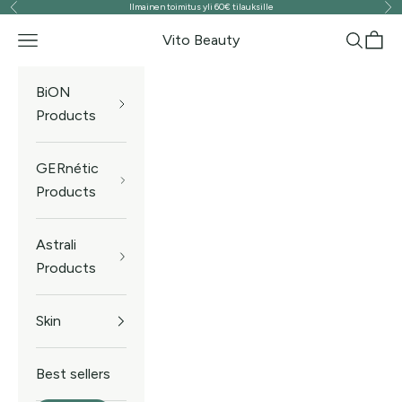
Ilmainen toimitus yli 60€ tilauksille
Previous
Ne
Skip to content
Vito Beauty
Navigation menu
Search
Cart
BiON
Products
GERnétic
Products
Astrali
Products
Skin
Best sellers