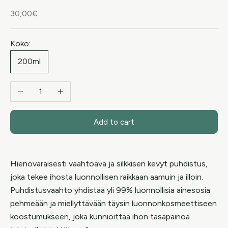
Sale price
30,00€
Koko:
200ml
Decrease quantity
Increase quantity
Add to cart
Hienovaraisesti vaahtoava ja silkkisen kevyt puhdistus,
joka tekee ihosta luonnollisen raikkaan aamuin ja illoin.
Puhdistusvaahto yhdistää yli 99% luonnollisia ainesosia
pehmeään ja miellyttävään täysin luonnonkosmeettiseen
koostumukseen, joka kunnioittaa ihon tasapainoa