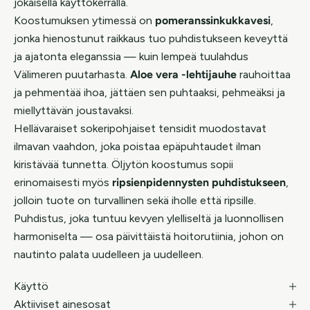
jokaisella käyttökerralla.
Koostumuksen ytimessä on
pomeranssinkukkavesi
,
jonka hienostunut raikkaus tuo puhdistukseen keveyttä
ja ajatonta eleganssia — kuin lempeä tuulahdus
Välimeren puutarhasta.
Aloe vera -lehtijauhe
rauhoittaa
ja pehmentää ihoa, jättäen sen puhtaaksi, pehmeäksi ja
miellyttävän joustavaksi.
Hellävaraiset sokeripohjaiset tensidit muodostavat
ilmavan vaahdon, joka poistaa epäpuhtaudet ilman
kiristävää tunnetta. Öljytön koostumus sopii
erinomaisesti myös
ripsienpidennysten puhdistukseen
,
jolloin tuote on turvallinen sekä iholle että ripsille.
Puhdistus, joka tuntuu kevyen ylelliseltä ja luonnollisen
harmoniselta — osa päivittäistä hoitorutiinia, johon on
nautinto palata uudelleen ja uudelleen.
Käyttö
Aktiiviset ainesosat