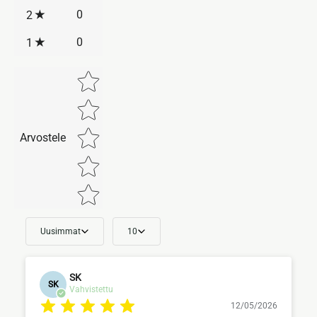
0
2
0
1
Star rating
Arvostele
Uusimmat
10
SK
SK
Vahvistettu
12/05/2026