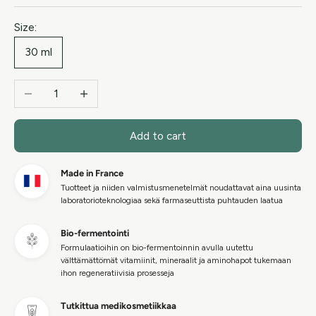
Size:
30 ml
Decrease quantity
Increase quantity
Add to cart
Made in France
Tuotteet ja niiden valmistusmenetelmät noudattavat aina uusinta
laboratorioteknologiaa sekä farmaseuttista puhtauden laatua
Bio-fermentointi
Formulaatioihin on bio-fermentoinnin avulla uutettu
välttämättömät vitamiinit, mineraalit ja aminohapot tukemaan
ihon regeneratiivisia prosesseja
Tutkittua medikosmetiikkaa