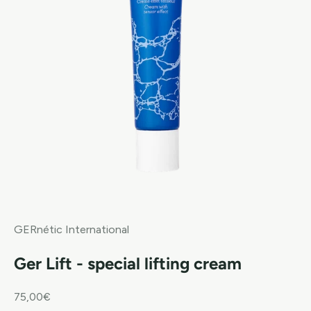
GERnétic International
Ger Lift - special lifting cream
Sale price
75,00€