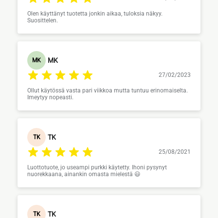
Olen käyttänyt tuotetta jonkin aikaa, tuloksia näkyy.
Suosittelen.
MK
MK
27/02/2023
Ollut käytössä vasta pari viikkoa mutta tuntuu erinomaiselta.
Imeytyy nopeasti.
TK
TK
25/08/2021
Luottotuote, jo useampi purkki käytetty. Ihoni pysynyt
nuorekkaana, ainankin omasta mielestä 😃
TK
TK