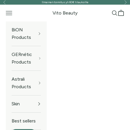
Ilmainen toimitus yli 60€ tilauksille
Previous
Ne
Skip to content
Vito Beauty
Navigation menu
Search
Cart
BiON
Products
GERnétic
Products
Astrali
Products
Skin
Best sellers