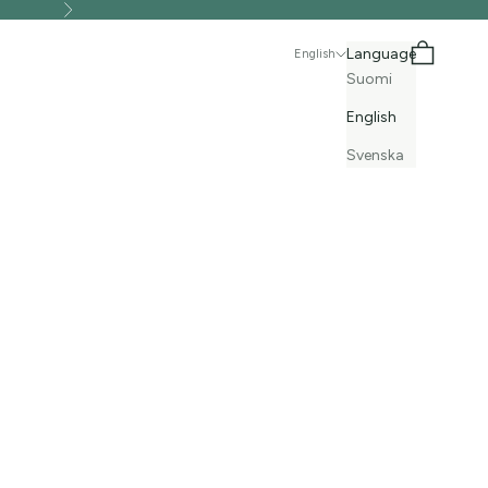
Next
Search
Cart
Language
English
Suomi
English
Svenska