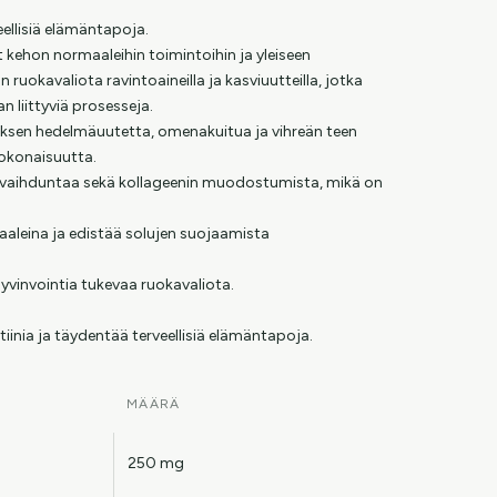
eellisiä elämäntapoja.
 kehon normaaleihin toimintoihin ja yleiseen
 ruokavaliota ravintoaineilla ja kasviuutteilla, jotka
 liittyviä prosesseja.
ksen hedelmäuutetta, omenakuitua ja vihreän teen
kokonaisuutta.
envaihduntaa sekä kollageenin muodostumista, mikä on
aleina ja edistää solujen suojaamista
hyvinvointia tukevaa ruokavaliota.
utiinia ja täydentää terveellisiä elämäntapoja.
MÄÄRÄ
250 mg