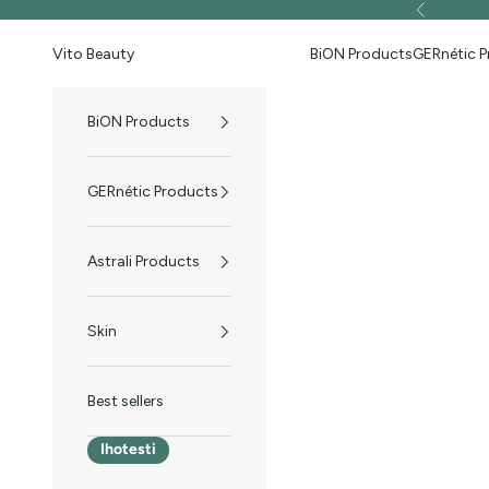
Skip to content
Previous
Vito Beauty
BiON Products
GERnétic 
BiON Products
GERnétic Products
Astrali Products
Skin
Best sellers
Ihotesti