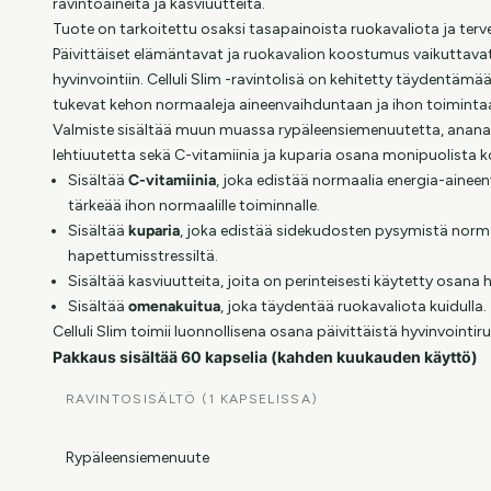
ravintoaineita ja kasviuutteita.
Tuote on tarkoitettu osaksi tasapainoista ruokavaliota ja terv
Päivittäiset elämäntavat ja ruokavalion koostumus vaikuttavat
hyvinvointiin. Celluli Slim -ravintolisä on kehitetty täydentämään
tukevat kehon normaaleja aineenvaihduntaan ja ihon toimintaan
Valmiste sisältää muun muassa rypäleensiemenuutetta, anana
lehtiuutetta sekä C-vitamiinia ja kuparia osana monipuolista 
Sisältää
C-vitamiinia
, joka edistää normaalia energia-aine
tärkeää ihon normaalille toiminnalle.
Sisältää
kuparia
, joka edistää sidekudosten pysymistä norma
hapettumisstressiltä.
Sisältää kasviuutteita, joita on perinteisesti käytetty osana 
Sisältää
omenakuitua
, joka täydentää ruokavaliota kuidulla.
Celluli Slim toimii luonnollisena osana päivittäistä hyvinvointir
Pakkaus sisältää 60 kapselia (kahden kuukauden käyttö)
RAVINTOSISÄLTÖ (1 KAPSELISSA)
Rypäleensiemenuute