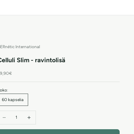
ERnétic International
elluli Slim - ravintolisä
ale price
9,90€
oko:
60 kapselia
ecrease quantity
Increase quantity