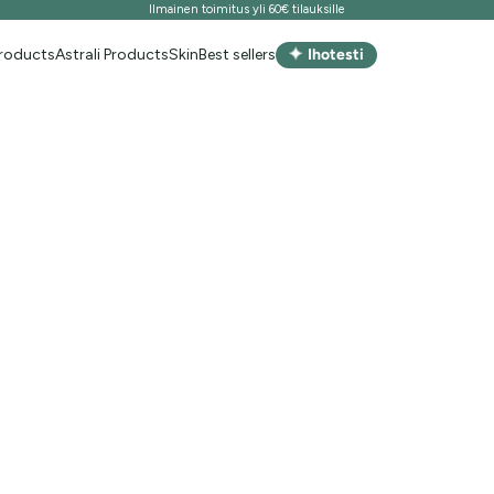
Ilmainen toimitus yli 60€ tilauksille
✦
Products
Astrali Products
Skin
Best sellers
Ihotesti