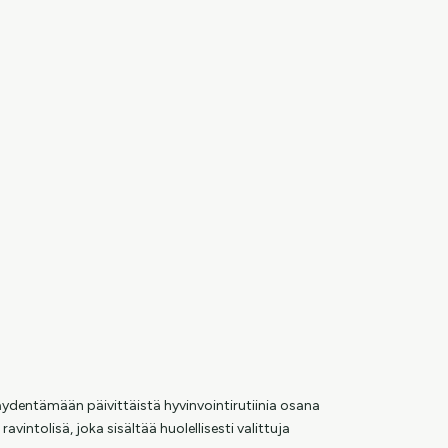
täydentämään päivittäistä hyvinvointirutiinia osana
vintolisä, joka sisältää huolellisesti valittuja