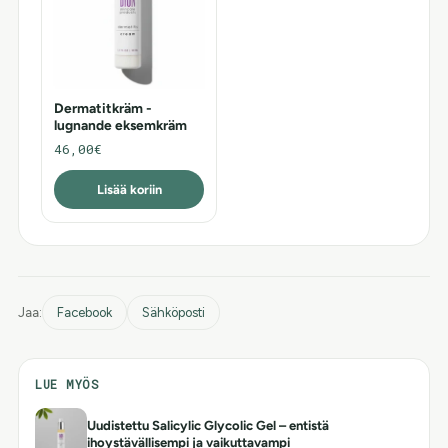
Dermatitkräm -
lugnande eksemkräm
46,00€
Lisää koriin
Jaa:
Facebook
Sähköposti
LUE MYÖS
Uudistettu Salicylic Glycolic Gel – entistä
ihoystävällisempi ja vaikuttavampi