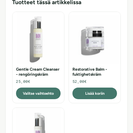
Tuotteet tässä artikkelissa
Gentle Cream Cleanser
Restorative Balm -
- rengöringskräm
fuktighetskräm
25,00€
52,00€
Valitse vaihtoehto
Lisää koriin