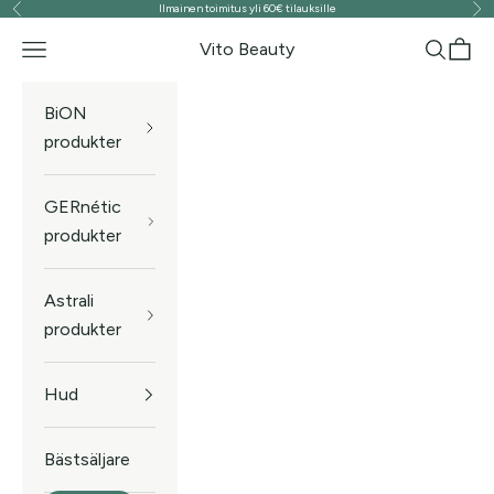
Ilmainen toimitus yli 60€ tilauksille
Föregående
Näs
Hoppa till innehållet
Vito Beauty
Meny
Sök
Kund
BiON
produkter
GERnétic
produkter
Astrali
produkter
Hud
Bästsäljare