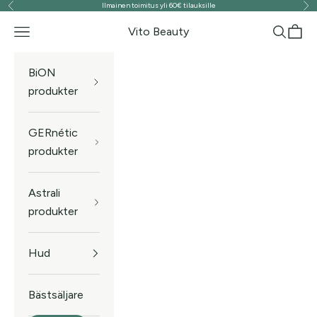
Ilmainen toimitus yli 60€ tilauksille
Föregående
Näs
Hoppa till innehållet
Vito Beauty
Meny
Sök
Kund
BiON
produkter
GERnétic
produkter
Astrali
produkter
Hud
Bästsäljare