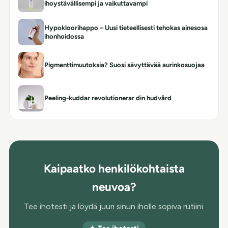
ihoystävällisempi ja vaikuttavampi
Hypokloorihappo – Uusi tieteellisesti tehokas ainesosa
ihonhoidossa
Pigmenttimuutoksia? Suosi sävyttävää aurinkosuojaa
Peeling-kuddar revolutionerar din hudvård
Kaipaatko henkilökohtaista
neuvoa?
Tee ihotesti ja löydä juuri sinun iholle sopiva rutiini.