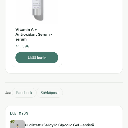
Vitamin A +
Antioxidant Serum -
serum
41,50€
Lisää koriin
Jaa:
Facebook
Sähköposti
LUE MYÖS
Uudistettu Salicylic Glycolic Gel – entistä