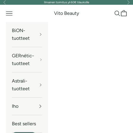
Ilmainen toimitus yli 60€ tilauksille
Edellinen
Seu
Siirry sisältöön
Vito Beauty
Valikko
Haku
Ostos
BiON-
tuotteet
GERnétic-
tuotteet
Astrali-
tuotteet
Iho
Best sellers