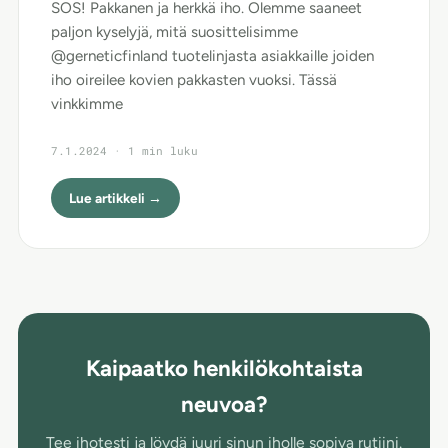
SOS! Pakkanen ja herkkä iho. Olemme saaneet
paljon kyselyjä, mitä suosittelisimme
@gerneticfinland tuotelinjasta asiakkaille joiden
iho oireilee kovien pakkasten vuoksi. Tässä
vinkkimme
7.1.2024 · 1 min luku
Lue artikkeli →
Kaipaatko henkilökohtaista
neuvoa?
Tee ihotesti ja löydä juuri sinun iholle sopiva rutiini.