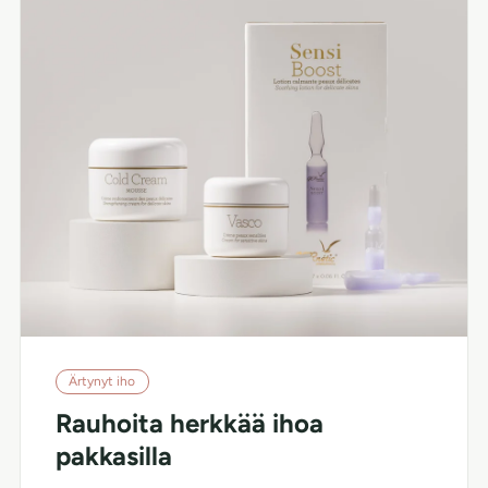
Ärtynyt iho
Rauhoita herkkää ihoa
pakkasilla