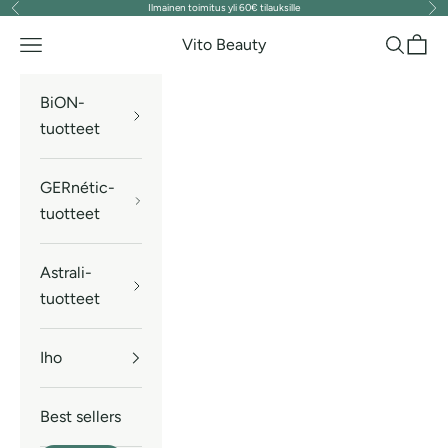
Ilmainen toimitus yli 60€ tilauksille
Edellinen
Seu
Siirry sisältöön
Vito Beauty
Valikko
Haku
Ostos
BiON-
tuotteet
GERnétic-
tuotteet
Astrali-
tuotteet
Iho
Best sellers