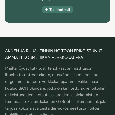
✦ Tee ihotesti
AKNEN JA RUUSUFINNIN HOITOON ERIKOISTUNUT
AMMATTIKOSMETIIKAN VERKKOKAUPPA
Meiltä löydät tutkitusti tehokkaat ammattitason
ihonhoitotuotteet aknen, ruusufinnin ja muiden iho-
ongelmien hoitoon. Verkkokauppamme valikoimaan
kuuluu BiON Skincare, jotka on kehitetty aknehoitoihin
erikoistuneiden ihotautilääkäreiden ja biokemistien
toimesta, sekä ranskalainen GERnétic International, joka
tarjoaa kokonaisvaltaista dermokosmeettista hoitoa
herkälle ja vaativalle iholle.